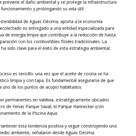
, se previene el daño ambiental y se protege la infraestructura
 funcionamiento y prolongando su vida útil.
 sostenibilidad de Aguas Décima, aporta a la economía
te recolectado es entregado a una entidad especializada para
va de energía limpia que contribuye a la reducción de hasta
ración con los combustibles fósiles tradicionales. La
 ha sido clave para el éxito de esta estrategia ambiental.
proceso es sencillo: una vez que el aceite de cocina se ha
ástico limpia y con tapa. Es fundamental asegurarse de que
 a uno de los puntos de acopio habilitados.
o permanentes en Valdivia, estratégicamente ubicados
tro de Ferias Parque Saval, el Parque Hannecker (con
onamiento de la Piscina Aqua.
 mantener esta tendencia positiva y seguir construyendo una
l medio ambiente, señalaron desde Aguas Décima.