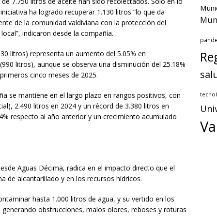
de 7.750 litros de aceite han sido recolectados. Solo en lo
Muni
niciativa ha logrado recuperar 1.130 litros “lo que da
Muni
te de la comunidad valdiviana con la protección del
 local”, indicaron desde la compañía.
pand
Reg
30 litros) representa un aumento del 5.05% en
990 litros), aunque se observa una disminución del 25.18%
sal
s primeros cinco meses de 2025.
tecnol
ña se mantiene en el largo plazo en rangos positivos, con
al), 2.490 litros en 2024 y un récord de 3.380 litros en
Uni
.74% respecto al año anterior y un crecimiento acumulado
Va
esde Aguas Décima, radica en el impacto directo que el
 de alcantarillado y en los recursos hídricos.
contaminar hasta 1.000 litros de agua, y su vertido en los
s, generando obstrucciones, malos olores, reboses y roturas