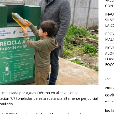
VALD
CON 
INAU
SILV
LA C
PROV
MALT
FICV
ALON
LOWD
FOC
2025
Austra
o impulsada por Aguas Décima en alianza con la
covi
ulación 7,7 toneladas de esta sustancia altamente perjudicial
educac
arillado.
los l