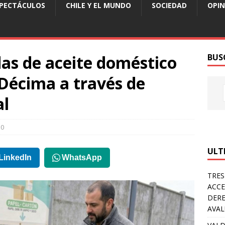
SPECTÁCULOS
CHILE Y EL MUNDO
SOCIEDAD
OPIN
as de aceite doméstico
BUS
Décima a través de
l
0
ULT
LinkedIn
WhatsApp
TRES
ACCE
DERE
AVA