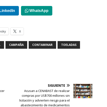
LinkedIn
WhatsApp
esky
X
L
CAMPAÑA
CONTAMINAR
TOELADAS
SIGUIENTE
rcer
Acusan a CENABAST de realizar
compras por US$700 millones sin
licitación y advierten riesgo para el
abastecimiento de medicamentos