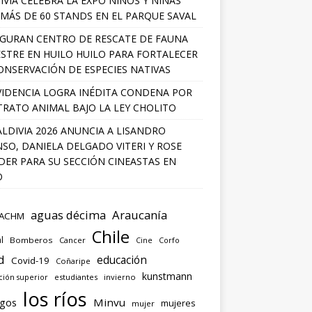
IVIA CELEBRA LA EXPO NIÑOS Y NIÑAS
MÁS DE 60 STANDS EN EL PARQUE SAVAL
GURAN CENTRO DE RESCATE DE FAUNA
ESTRE EN HUILO HUILO PARA FORTALECER
ONSERVACIÓN DE ESPECIES NATIVAS
IDENCIA LOGRA INÉDITA CONDENA POR
RATO ANIMAL BAJO LA LEY CHOLITO
ALDIVIA 2026 ANUNCIA A LISANDRO
SO, DANIELA DELGADO VITERI Y ROSE
ER PARA SU SECCIÓN CINEASTAS EN
O
aguas décima
Araucanía
ACHM
Chile
l
Bomberos
Cancer
Corfo
Cine
d
educación
Covid-19
Coñaripe
kunstmann
ión superior
estudiantes
invierno
los ríos
agos
Minvu
mujeres
mujer