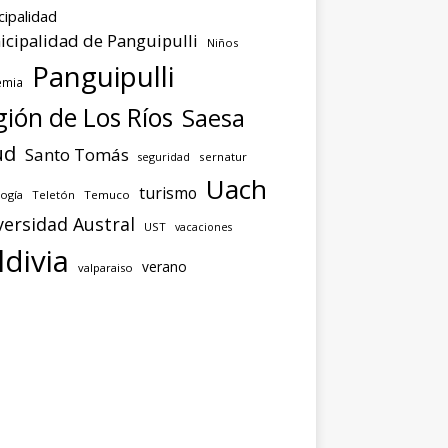
cipalidad
cipalidad de Panguipulli
Niños
Panguipulli
emia
ión de Los Ríos
Saesa
ud
Santo Tomás
seguridad
sernatur
Uach
turismo
ogía
Teletón
Temuco
versidad Austral
UST
vacaciones
ldivia
verano
valparaiso