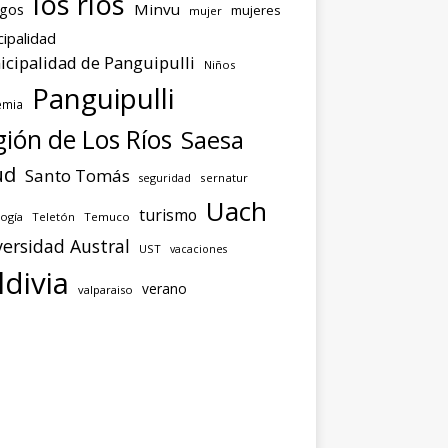
los ríos
agos
Minvu
mujeres
mujer
ipalidad
cipalidad de Panguipulli
Niños
Panguipulli
emia
ión de Los Ríos
Saesa
ud
Santo Tomás
seguridad
sernatur
Uach
turismo
ogía
Teletón
Temuco
ersidad Austral
UST
vacaciones
ldivia
verano
valparaiso