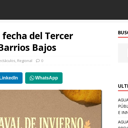
 fecha del Tercer
BUS
Barrios Bajos
ectáculos
,
Regional
0
LinkedIn
WhatsApp
ULT
AGUA
PÚBL
E IN
AGUA