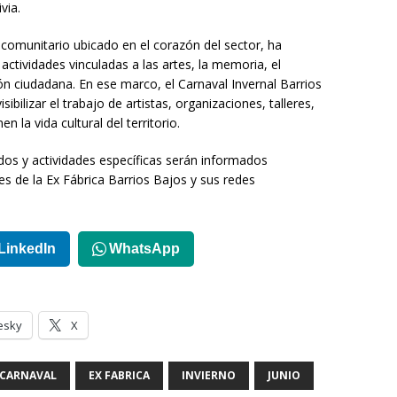
via.
l comunitario ubicado en el corazón del sector, ha
actividades vinculadas a las artes, la memoria, el
ción ciudadana. En ese marco, el Carnaval Invernal Barrios
bilizar el trabajo de artistas, organizaciones, talleres,
la vida cultural del territorio.
dos y actividades específicas serán informados
es de la Ex Fábrica Barrios Bajos y sus redes
LinkedIn
WhatsApp
esky
X
CARNAVAL
EX FABRICA
INVIERNO
JUNIO