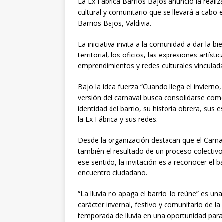
La Ex Fábrica Barrios Bajos anunció la reali
cultural y comunitario que se llevará a cabo 
Barrios Bajos, Valdivia.
La iniciativa invita a la comunidad a dar la b
territorial, los oficios, las expresiones artíst
emprendimientos y redes culturales vinculadas
Bajo la idea fuerza “Cuando llega el inviern
versión del carnaval busca consolidarse como
identidad del barrio, su historia obrera, sus 
la Ex Fábrica y sus redes.
Desde la organización destacan que el Carnav
también el resultado de un proceso colectivo 
ese sentido, la invitación es a reconocer el
encuentro ciudadano.
“La lluvia no apaga el barrio: lo reúne” es u
carácter invernal, festivo y comunitario de la
temporada de lluvia en una oportunidad para c