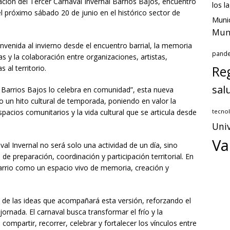
zación del Tercer Carnaval Invernal Barrios Bajos, encuentro
los l
el próximo sábado 20 de junio en el histórico sector de
Munic
Muni
ienvenida al invierno desde el encuentro barrial, la memoria
pand
icas y la colaboración entre organizaciones, artistas,
 al territorio.
Reg
sal
o, Barrios Bajos lo celebra en comunidad”, esta nueva
 un hito cultural de temporada, poniendo en valor la
espacios comunitarios y la vida cultural que se articula desde
tecnol
Univ
Va
al Invernal no será solo una actividad de un día, sino
de preparación, coordinación y participación territorial. En
 barrio como un espacio vivo de memoria, creación y
na de las ideas que acompañará esta versión, reforzando el
 jornada. El carnaval busca transformar el frío y la
ompartir, recorrer, celebrar y fortalecer los vínculos entre