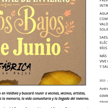
PREV
INTR
AGUA
COM
VALD
SOLI
SAES
ELÉC
RÍOS
MÁS 
VIVE
Y SA
2025
Austra
 en Valdivia y buscará reunir a vecinas, vecinos, artistas,
covi
a la memoria, la vida comunitaria y la llegada del invierno.
educa