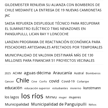
GILDEMEISTER RENUEVA SU ALIANZA CON BOMBEROS DE
CHILE MEDIANTE LA ENTREGA DE 19 NUEVAS CAMIONETAS
JAC
SAESA REFUERZA DESPLIEGUE TÉCNICO PARA RECUPERAR
EL SUMINISTRO ELÉCTRICO TRAS NEVAZONES EN
PANGUIPULLI, LICAN RAY Y LONCOCHE
LANZAN PROGRAMA DE REACTIVACIÓN ECONÓMICA PARA
PESCADORES ARTESANALES AFECTADOS POR TEMPORALES
MUNICIPALIDAD DE VALDIVIA DESTINARÁ MÁS DE 130
MILLONES PARA FINANCIAR 51 PROYECTOS VECINALES
aguas décima
Araucanía
ACHM
Austral
2025
Bomberos
Chile
covid
Covid-19
Cancer
Corfo
Coñaripe
Cine
educación
kunstmann
educación superior
estudiantes
invierno
los ríos
los lagos
Minvu
mujeres
mujer
Municipalidad de Panguipulli
Municipalidad
Niños