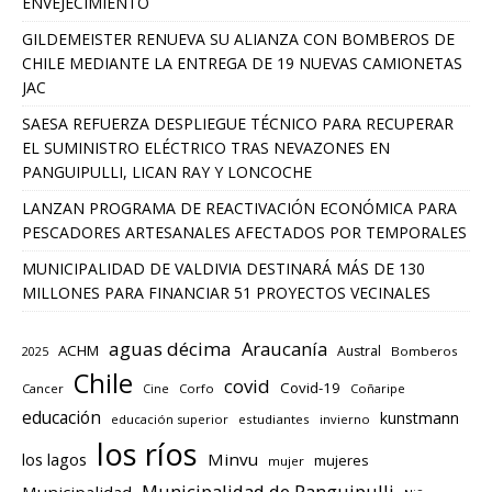
ENVEJECIMIENTO
GILDEMEISTER RENUEVA SU ALIANZA CON BOMBEROS DE
CHILE MEDIANTE LA ENTREGA DE 19 NUEVAS CAMIONETAS
JAC
SAESA REFUERZA DESPLIEGUE TÉCNICO PARA RECUPERAR
EL SUMINISTRO ELÉCTRICO TRAS NEVAZONES EN
PANGUIPULLI, LICAN RAY Y LONCOCHE
LANZAN PROGRAMA DE REACTIVACIÓN ECONÓMICA PARA
PESCADORES ARTESANALES AFECTADOS POR TEMPORALES
MUNICIPALIDAD DE VALDIVIA DESTINARÁ MÁS DE 130
MILLONES PARA FINANCIAR 51 PROYECTOS VECINALES
aguas décima
Araucanía
ACHM
Austral
2025
Bomberos
Chile
covid
Covid-19
Cancer
Corfo
Coñaripe
Cine
educación
kunstmann
educación superior
estudiantes
invierno
los ríos
los lagos
Minvu
mujeres
mujer
Municipalidad de Panguipulli
Municipalidad