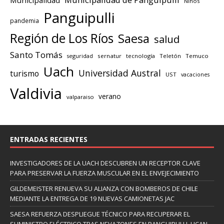
Niños
Panguipulli
pandemia
Región de Los Ríos
Saesa
salud
Santo Tomás
seguridad
sernatur
tecnología
Teletón
Temuco
Uach
Universidad Austral
turismo
UST
vacaciones
Valdivia
verano
valparaiso
ENTRADAS RECIENTES
INVESTIGADORES DE LA UACH DESCUBREN UN RECEPTOR CLAVE
PARA PRESERVAR LA FUERZA MUSCULAR EN EL ENVEJECIMIENTO
GILDEMEISTER RENUEVA SU ALIANZA CON BOMBEROS DE CHILE
MEDIANTE LA ENTREGA DE 19 NUEVAS CAMIONETAS JAC
SAESA REFUERZA DESPLIEGUE TÉCNICO PARA RECUPERAR EL
SUMINISTRO ELÉCTRICO TRAS NEVAZONES EN PANGUIPULLI, LICAN