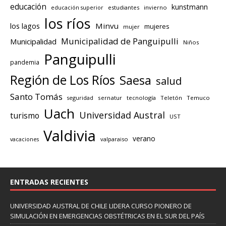
educación
kunstmann
educación superior
estudiantes
invierno
los ríos
los lagos
Minvu
mujeres
mujer
Municipalidad de Panguipulli
Municipalidad
Niños
Panguipulli
pandemia
Región de Los Ríos
Saesa
salud
Santo Tomás
seguridad
sernatur
tecnología
Teletón
Temuco
Uach
Universidad Austral
turismo
UST
Valdivia
verano
valparaiso
vacaciones
ENTRADAS RECIENTES
UNIVERSIDAD AUSTRAL DE CHILE LIDERA CURSO PIONERO DE
SIMULACIÓN EN EMERGENCIAS OBSTÉTRICAS EN EL SUR DEL PAÍS