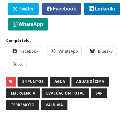
Twitter
Facebook
LinkedIn
WhatsApp
Compártelo:
Facebook
WhatsApp
Bluesky
X
54 PUNTOS
AGUA
AGUAS DÉCIMA
EMERGENCIA
EVACUACIÓN TOTAL
SAP
TERREMOTO
VALDIVIA