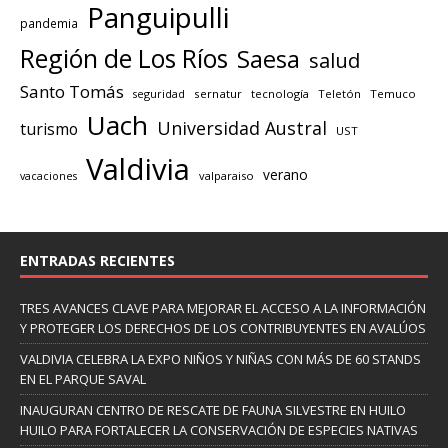
Panguipulli
pandemia
Región de Los Ríos
Saesa
salud
Santo Tomás
seguridad
sernatur
tecnología
Teletón
Temuco
Uach
Universidad Austral
turismo
UST
Valdivia
verano
valparaiso
vacaciones
ENTRADAS RECIENTES
TRES AVANCES CLAVE PARA MEJORAR EL ACCESO A LA INFORMACIÓN
Y PROTEGER LOS DERECHOS DE LOS CONTRIBUYENTES EN AVALÚOS
VALDIVIA CELEBRA LA EXPO NIÑOS Y NIÑAS CON MÁS DE 60 STANDS
EN EL PARQUE SAVAL
INAUGURAN CENTRO DE RESCATE DE FAUNA SILVESTRE EN HUILO
HUILO PARA FORTALECER LA CONSERVACIÓN DE ESPECIES NATIVAS