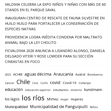
VALDIVIA CELEBRA LA EXPO NIÑOS Y NIÑAS CON MÁS DE 60
STANDS EN EL PARQUE SAVAL
INAUGURAN CENTRO DE RESCATE DE FAUNA SILVESTRE EN
HUILO HUILO PARA FORTALECER LA CONSERVACIÓN DE
ESPECIES NATIVAS
PROVIDENCIA LOGRA INÉDITA CONDENA POR MALTRATO
ANIMAL BAJO LA LEY CHOLITO
FICVALDIVIA 2026 ANUNCIA A LISANDRO ALONSO, DANIELA
DELGADO VITERI Y ROSE LOWDER PARA SU SECCIÓN
CINEASTAS EN FOCO
aguas décima
Araucanía
ACHM
Austral
2025
Bomberos
Chile
covid
Covid-19
Cancer
Corfo
Coñaripe
Cine
educación
kunstmann
educación superior
estudiantes
invierno
los ríos
los lagos
Minvu
mujeres
mujer
Municipalidad de Panguipulli
Municipalidad
Niños