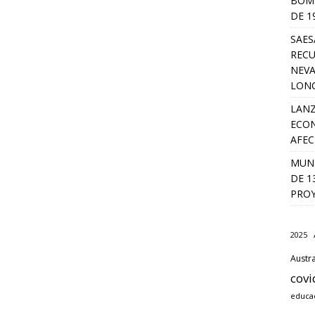
BOMB
DE 1
SAES
RECU
NEVA
LON
LANZ
ECON
AFEC
MUNI
DE 1
PROY
2025
Austra
covi
educa