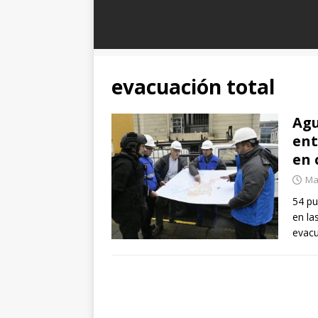
evacuación total
Agu
ent
en 
Ma
54 pu
en la
evacu