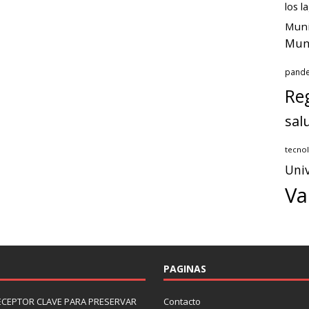
los l
Muni
Muni
pand
Reg
sal
tecnol
Univ
Va
PAGINAS
ECEPTOR CLAVE PARA PRESERVAR
Contacto