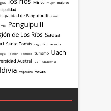
los ríos
agos
Minvu
mujeres
mujer
cipalidad
cipalidad de Panguipulli
Niños
Panguipulli
emia
ión de Los Ríos
Saesa
ud
Santo Tomás
seguridad
sernatur
Uach
turismo
ogía
Teletón
Temuco
ersidad Austral
UST
vacaciones
ldivia
verano
valparaiso