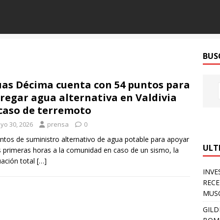
BUS
as Décima cuenta con 54 puntos para
regar agua alternativa en Valdivia
caso de terremoto
yo 30, 2026
prensa
0
ntos de suministro alternativo de agua potable para apoyar
ULT
s primeras horas a la comunidad en caso de un sismo, la
ación total
[…]
INVE
RECE
MUSC
GILD