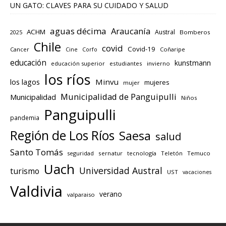
UN GATO: CLAVES PARA SU CUIDADO Y SALUD
aguas décima
Araucanía
ACHM
Austral
2025
Bomberos
Chile
covid
Covid-19
Cancer
Corfo
Coñaripe
Cine
educación
kunstmann
educación superior
estudiantes
invierno
los ríos
los lagos
Minvu
mujeres
mujer
Municipalidad de Panguipulli
Municipalidad
Niños
Panguipulli
pandemia
Región de Los Ríos
Saesa
salud
Santo Tomás
seguridad
sernatur
tecnología
Teletón
Temuco
Uach
Universidad Austral
turismo
UST
vacaciones
Valdivia
verano
valparaiso