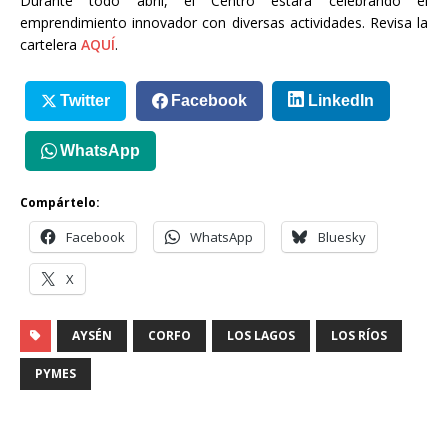
Durante todo abril, el Centro estará celebrando el
emprendimiento innovador con diversas actividades. Revisa la
cartelera
AQUÍ
.
Twitter
Facebook
LinkedIn
WhatsApp
Compártelo:
Facebook
WhatsApp
Bluesky
X
AYSÉN
CORFO
LOS LAGOS
LOS RÍOS
PYMES