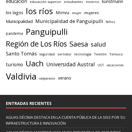
educación
kunstmann
educación superior
estudiantes
invierno
los ríos
los lagos
Minvu
mujeres
mujer
Municipalidad de Panguipulli
Municipalidad
Niños
Panguipulli
pandemia
Región de Los Ríos
Saesa
salud
Santo Tomás
seguridad
sernatur
tecnología
Teletón
Temuco
Uach
Universidad Austral
turismo
UST
vacaciones
Valdivia
verano
valparaiso
ENTRADAS RECIENTES
AGUAS DÉCIMA DESTACA EN LA CUENTA PÚBLICA DE LA SISS POR SU
INFRAESTRUCTURA E INNOVACIÓN