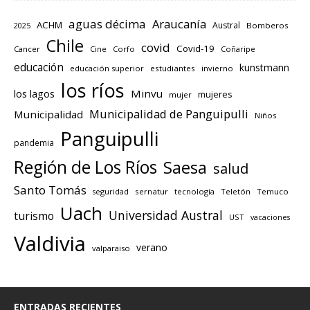
aguas décima
Araucanía
ACHM
Austral
2025
Bomberos
Chile
covid
Covid-19
Cancer
Corfo
Coñaripe
Cine
educación
kunstmann
educación superior
estudiantes
invierno
los ríos
los lagos
Minvu
mujeres
mujer
Municipalidad de Panguipulli
Municipalidad
Niños
Panguipulli
pandemia
Región de Los Ríos
Saesa
salud
Santo Tomás
seguridad
sernatur
tecnología
Teletón
Temuco
Uach
Universidad Austral
turismo
UST
vacaciones
Valdivia
verano
valparaiso
ENTRADAS RECIENTES