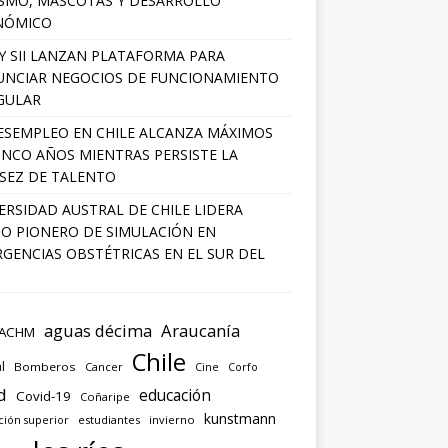
SMO, MASCOTAS Y DESARROLLO
NÓMICO
Y SII LANZAN PLATAFORMA PARA
NCIAR NEGOCIOS DE FUNCIONAMIENTO
GULAR
ESEMPLEO EN CHILE ALCANZA MÁXIMOS
INCO AÑOS MIENTRAS PERSISTE LA
SEZ DE TALENTO
ERSIDAD AUSTRAL DE CHILE LIDERA
O PIONERO DE SIMULACIÓN EN
GENCIAS OBSTÉTRICAS EN EL SUR DEL
aguas décima
Araucanía
ACHM
Chile
l
Bomberos
Cancer
Corfo
Cine
d
educación
Covid-19
Coñaripe
kunstmann
ión superior
estudiantes
invierno