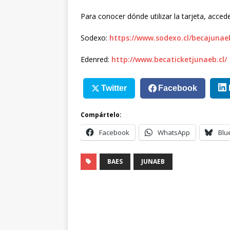
Para conocer dónde utilizar la tarjeta, accede
Sodexo:
https://www.sodexo.cl/becajunae
Edenred:
http://www.becaticketjunaeb.cl/
Twitter
Facebook
Compártelo:
Facebook
WhatsApp
Blu
BAES
JUNAEB