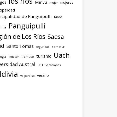
los ríos
agos
Minvu
mujeres
mujer
cipalidad
cipalidad de Panguipulli
Niños
Panguipulli
emia
ión de Los Ríos
Saesa
ud
Santo Tomás
seguridad
sernatur
Uach
turismo
ogía
Teletón
Temuco
versidad Austral
UST
vacaciones
ldivia
verano
valparaiso