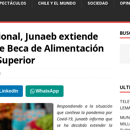
SPECTÁCULOS
CHILE Y EL MUNDO
SOCIEDAD
OPIN
onal, Junaeb extiende
BUS
de Beca de Alimentación
Superior
0
ULT
LinkedIn
WhatsApp
TELE
Respondiendo a la situación
LEMA
que conlleva la pandemia por
MUNI
Covid-19, Junaeb informa que
MILL
se ha decidido extender la