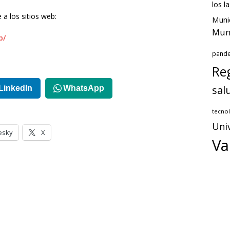
los l
 a los sitios web:
Muni
Muni
b/
pand
Reg
sal
LinkedIn
WhatsApp
tecnol
Uni
esky
X
Va