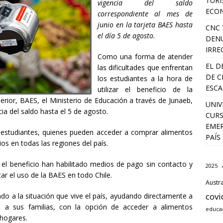
TURI
vigencia del saldo
ECO
correspondiente al mes de
junio en la tarjeta BAES hasta
CNC 
el día 5 de agosto.
DENU
IRRE
Como una forma de atender
EL D
las dificultades que enfrentan
DE C
los estudiantes a la hora de
ESCA
utilizar el beneficio de la
rior, BAES, el Ministerio de Educación a través de Junaeb,
UNIV
ia del saldo hasta el 5 de agosto.
CURS
EMER
 estudiantes, quienes pueden acceder a comprar alimentos
PAÍS
s en todas las regiones del país.
 el beneficio han habilitado medios de pago sin contacto y
2025
tar el uso de la BAES en todo Chile.
Austra
covi
do a la situación que vive el país, ayudando directamente a
én a sus familias, con la opción de acceder a alimentos
educac
 hogares.