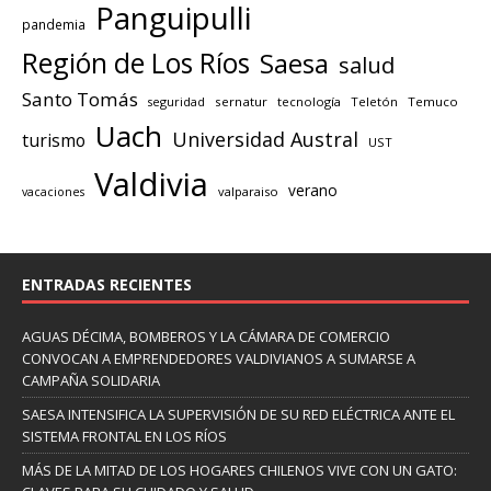
Panguipulli
pandemia
Región de Los Ríos
Saesa
salud
Santo Tomás
seguridad
sernatur
tecnología
Teletón
Temuco
Uach
Universidad Austral
turismo
UST
Valdivia
verano
valparaiso
vacaciones
ENTRADAS RECIENTES
AGUAS DÉCIMA, BOMBEROS Y LA CÁMARA DE COMERCIO
CONVOCAN A EMPRENDEDORES VALDIVIANOS A SUMARSE A
CAMPAÑA SOLIDARIA
SAESA INTENSIFICA LA SUPERVISIÓN DE SU RED ELÉCTRICA ANTE EL
SISTEMA FRONTAL EN LOS RÍOS
MÁS DE LA MITAD DE LOS HOGARES CHILENOS VIVE CON UN GATO: