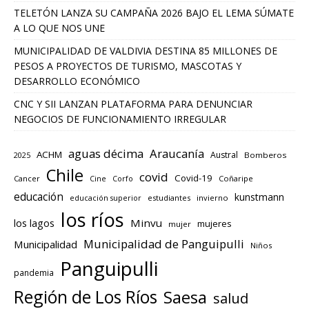
TELETÓN LANZA SU CAMPAÑA 2026 BAJO EL LEMA SÚMATE
A LO QUE NOS UNE
MUNICIPALIDAD DE VALDIVIA DESTINA 85 MILLONES DE
PESOS A PROYECTOS DE TURISMO, MASCOTAS Y
DESARROLLO ECONÓMICO
CNC Y SII LANZAN PLATAFORMA PARA DENUNCIAR
NEGOCIOS DE FUNCIONAMIENTO IRREGULAR
aguas décima
Araucanía
ACHM
Austral
2025
Bomberos
Chile
covid
Covid-19
Cancer
Corfo
Coñaripe
Cine
educación
kunstmann
educación superior
estudiantes
invierno
los ríos
los lagos
Minvu
mujeres
mujer
Municipalidad de Panguipulli
Municipalidad
Niños
Panguipulli
pandemia
Región de Los Ríos
Saesa
salud