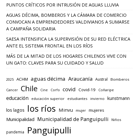
PUNTOS CRÍTICOS POR INTRUSIÓN DE AGUAS LLUVIA
AGUAS DÉCIMA, BOMBEROS Y LA CÁMARA DE COMERCIO
CONVOCAN A EMPRENDEDORES VALDIVIANOS A SUMARSE
A CAMPAÑA SOLIDARIA
SAESA INTENSIFICA LA SUPERVISIÓN DE SU RED ELÉCTRICA
ANTE EL SISTEMA FRONTAL EN LOS RÍOS
MÁS DE LA MITAD DE LOS HOGARES CHILENOS VIVE CON
UN GATO: CLAVES PARA SU CUIDADO Y SALUD
aguas décima
Araucanía
ACHM
Austral
2025
Bomberos
Chile
covid
Covid-19
Cancer
Corfo
Coñaripe
Cine
educación
kunstmann
educación superior
estudiantes
invierno
los ríos
los lagos
Minvu
mujeres
mujer
Municipalidad de Panguipulli
Municipalidad
Niños
Panguipulli
pandemia