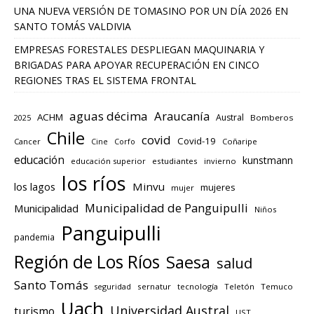
UNA NUEVA VERSIÓN DE TOMASINO POR UN DÍA 2026 EN
SANTO TOMÁS VALDIVIA
EMPRESAS FORESTALES DESPLIEGAN MAQUINARIA Y
BRIGADAS PARA APOYAR RECUPERACIÓN EN CINCO
REGIONES TRAS EL SISTEMA FRONTAL
aguas décima
Araucanía
ACHM
Austral
2025
Bomberos
Chile
covid
Covid-19
Cancer
Corfo
Coñaripe
Cine
educación
kunstmann
educación superior
estudiantes
invierno
los ríos
los lagos
Minvu
mujeres
mujer
Municipalidad de Panguipulli
Municipalidad
Niños
Panguipulli
pandemia
Región de Los Ríos
Saesa
salud
Santo Tomás
seguridad
sernatur
tecnología
Teletón
Temuco
Uach
Universidad Austral
turismo
UST