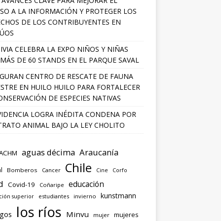
 AVANCES CLAVE PARA MEJORAR EL
SO A LA INFORMACIÓN Y PROTEGER LOS
CHOS DE LOS CONTRIBUYENTES EN
LÚOS
IVIA CELEBRA LA EXPO NIÑOS Y NIÑAS
MÁS DE 60 STANDS EN EL PARQUE SAVAL
GURAN CENTRO DE RESCATE DE FAUNA
ESTRE EN HUILO HUILO PARA FORTALECER
ONSERVACIÓN DE ESPECIES NATIVAS
IDENCIA LOGRA INÉDITA CONDENA POR
RATO ANIMAL BAJO LA LEY CHOLITO
aguas décima
Araucanía
ACHM
Chile
l
Bomberos
Cancer
Corfo
Cine
d
educación
Covid-19
Coñaripe
kunstmann
ión superior
estudiantes
invierno
los ríos
agos
Minvu
mujeres
mujer