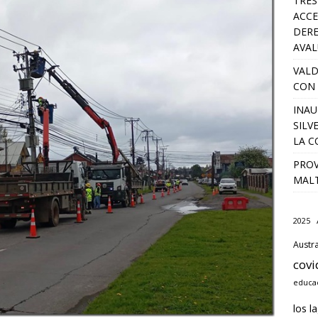
TRES
ACCE
DERE
AVA
VALD
CON 
INAU
SILV
LA C
PROV
MALT
2025
Austra
covi
educac
los l