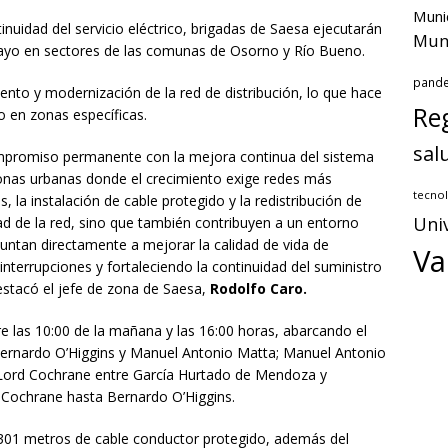
Muni
tinuidad del servicio eléctrico, brigadas de Saesa ejecutarán
Muni
yo en sectores de las comunas de Osorno y Río Bueno.
pand
to y modernización de la red de distribución, lo que hace
Reg
io en zonas específicas.
sal
mpromiso permanente con la mejora continua del sistema
 zonas urbanas donde el crecimiento exige redes más
tecnol
la instalación de cable protegido y la redistribución de
Uni
d de la red, sino que también contribuyen a un entorno
untan directamente a mejorar la calidad de vida de
Va
interrupciones y fortaleciendo la continuidad del suministro
estacó el jefe de zona de Saesa,
Rodolfo Caro.
re las 10:00 de la mañana y las 16:00 horas, abarcando el
Bernardo O’Higgins y Manuel Antonio Matta; Manuel Antonio
 Lord Cochrane entre García Hurtado de Mendoza y
Cochrane hasta Bernardo O’Higgins.
de 301 metros de cable conductor protegido, además del