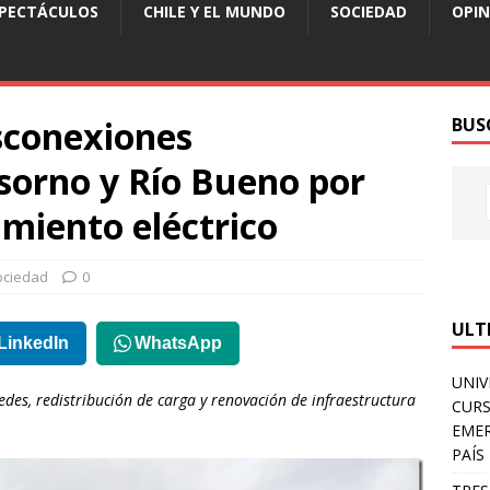
SPECTÁCULOS
CHILE Y EL MUNDO
SOCIEDAD
OPIN
sconexiones
BUS
orno y Río Bueno por
miento eléctrico
ociedad
0
ULT
LinkedIn
WhatsApp
UNIV
des, redistribución de carga y renovación de infraestructura
CURS
EMER
PAÍS