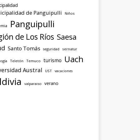
cipalidad
cipalidad de Panguipulli
Niños
Panguipulli
emia
ión de Los Ríos
Saesa
ud
Santo Tomás
seguridad
sernatur
Uach
turismo
ogía
Teletón
Temuco
versidad Austral
UST
vacaciones
ldivia
verano
valparaiso