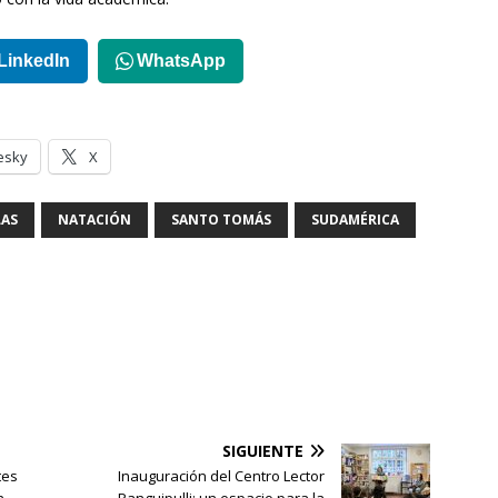
LinkedIn
WhatsApp
esky
X
AS
NATACIÓN
SANTO TOMÁS
SUDAMÉRICA
SIGUIENTE
tes
Inauguración del Centro Lector