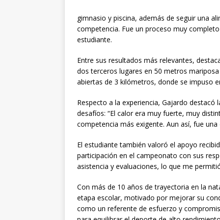
gimnasio y piscina, además de seguir una al
competencia. Fue un proceso muy completo pa
estudiante.
Entre sus resultados más relevantes, destaca
dos terceros lugares en 50 metros mariposa y
abiertas de 3 kilómetros, donde se impuso e
Respecto a la experiencia, Gajardo destacó l
desafíos: “El calor era muy fuerte, muy disti
competencia más exigente. Aun así, fue una 
El estudiante también valoró el apoyo recibi
participación en el campeonato con sus resp
asistencia y evaluaciones, lo que me permitió 
Con más de 10 años de trayectoria en la nat
etapa escolar, motivado por mejorar su condic
como un referente de esfuerzo y compromis
para equilibrar el deporte de alto rendimient