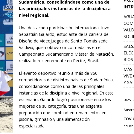
PREV
Sudamérica, consolidándose como una de
INTR
las principales instancias de la disciplina a
nivel regional.
AGUA
COM
Una destacada participación internacional tuvo
VALD
Sebastián Gajardo, estudiante de la carrera de
SOLI
Diseño de Videojuegos de Santo Tomás sede
SAES
Valdivia, quien obtuvo cinco medallas en el
ELÉC
Campeonato Sudamericano Máster de Natación,
RÍOS
realizado recientemente en Recife, Brasil.
MÁS 
El evento deportivo reunió a más de 860
VIVE
competidores de distintos países de Sudamérica,
Y SA
consolidándose como una de las principales
instancias de la disciplina a nivel regional. En este
escenario, Gajardo logró posicionarse entre los
2025
mejores de su categoría, tras una exigente
Austra
preparación que combinó entrenamientos en
covi
piscina, gimnasio y una alimentación
especializada.
educa