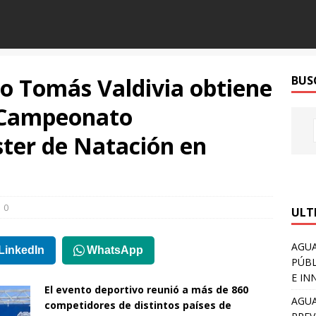
o Tomás Valdivia obtiene
BUS
 Campeonato
ter de Natación en
0
ULT
AGUA
LinkedIn
WhatsApp
PÚBL
E IN
El evento deportivo reunió a más de 860
AGUA
competidores de distintos países de