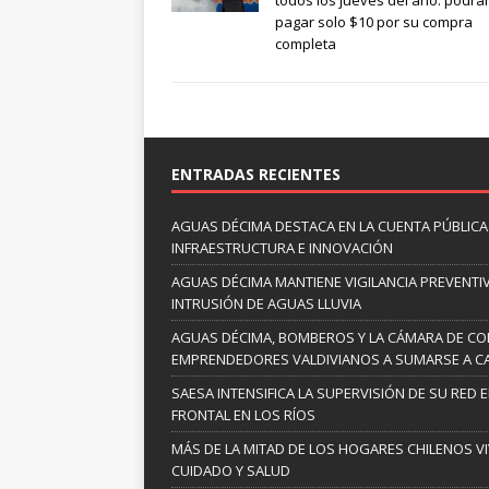
todos los jueves del año: podrá
pagar solo $10 por su compra
completa
ENTRADAS RECIENTES
AGUAS DÉCIMA DESTACA EN LA CUENTA PÚBLICA 
INFRAESTRUCTURA E INNOVACIÓN
AGUAS DÉCIMA MANTIENE VIGILANCIA PREVENTIV
INTRUSIÓN DE AGUAS LLUVIA
AGUAS DÉCIMA, BOMBEROS Y LA CÁMARA DE C
EMPRENDEDORES VALDIVIANOS A SUMARSE A C
SAESA INTENSIFICA LA SUPERVISIÓN DE SU RED 
FRONTAL EN LOS RÍOS
MÁS DE LA MITAD DE LOS HOGARES CHILENOS V
CUIDADO Y SALUD