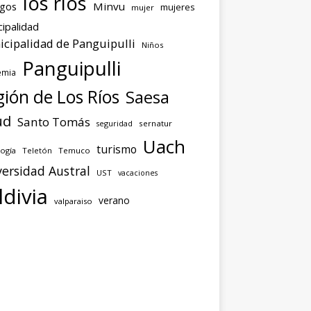
los ríos
agos
Minvu
mujeres
mujer
ipalidad
cipalidad de Panguipulli
Niños
Panguipulli
emia
ión de Los Ríos
Saesa
ud
Santo Tomás
seguridad
sernatur
Uach
turismo
ogía
Teletón
Temuco
ersidad Austral
UST
vacaciones
ldivia
verano
valparaiso