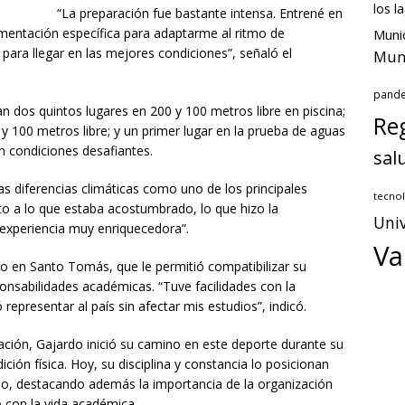
los l
“La preparación fue bastante intensa. Entrené en
imentación específica para adaptarme al ritmo de
Munic
ra llegar en las mejores condiciones”, señaló el
Muni
pand
n dos quintos lugares en 200 y 100 metros libre en piscina;
Reg
 100 metros libre; y un primer lugar en la prueba de aguas
n condiciones desafiantes.
sal
as diferencias climáticas como uno de los principales
tecnol
nto a lo que estaba acostumbrado, lo que hizo la
Univ
experiencia muy enriquecedora”.
Va
do en Santo Tomás, que le permitió compatibilizar su
onsabilidades académicas. “Tuve facilidades con la
representar al país sin afectar mis estudios”, indicó.
ación, Gajardo inició su camino en este deporte durante su
ión física. Hoy, su disciplina y constancia lo posicionan
o, destacando además la importancia de la organización
o con la vida académica.