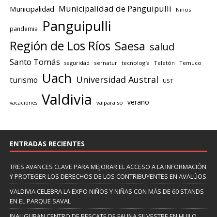
Municipalidad de Panguipulli
Municipalidad
Niños
Panguipulli
pandemia
Región de Los Ríos
Saesa
salud
Santo Tomás
seguridad
sernatur
tecnología
Teletón
Temuco
Uach
Universidad Austral
turismo
UST
Valdivia
verano
valparaiso
vacaciones
ENTRADAS RECIENTES
TRES AVANCES CLAVE PARA MEJORAR EL ACCESO A LA INFORMACIÓN
Y PROTEGER LOS DERECHOS DE LOS CONTRIBUYENTES EN AVALÚOS
VALDIVIA CELEBRA LA EXPO NIÑOS Y NIÑAS CON MÁS DE 60 STANDS
EN EL PARQUE SAVAL
INAUGURAN CENTRO DE RESCATE DE FAUNA SILVESTRE EN HUILO