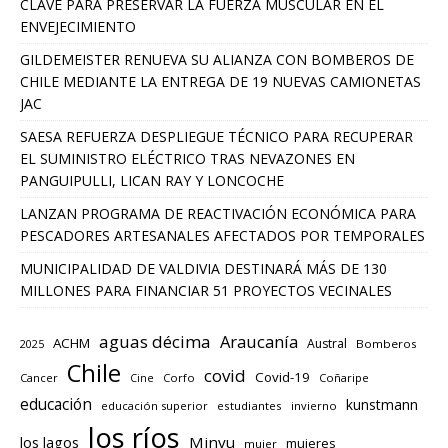
CLAVE PARA PRESERVAR LA FUERZA MUSCULAR EN EL
ENVEJECIMIENTO
GILDEMEISTER RENUEVA SU ALIANZA CON BOMBEROS DE
CHILE MEDIANTE LA ENTREGA DE 19 NUEVAS CAMIONETAS
JAC
SAESA REFUERZA DESPLIEGUE TÉCNICO PARA RECUPERAR
EL SUMINISTRO ELÉCTRICO TRAS NEVAZONES EN
PANGUIPULLI, LICAN RAY Y LONCOCHE
LANZAN PROGRAMA DE REACTIVACIÓN ECONÓMICA PARA
PESCADORES ARTESANALES AFECTADOS POR TEMPORALES
MUNICIPALIDAD DE VALDIVIA DESTINARÁ MÁS DE 130
MILLONES PARA FINANCIAR 51 PROYECTOS VECINALES
aguas décima
Araucanía
ACHM
Austral
2025
Bomberos
Chile
covid
Covid-19
Cancer
Corfo
Coñaripe
Cine
educación
kunstmann
educación superior
estudiantes
invierno
los ríos
los lagos
Minvu
mujeres
mujer