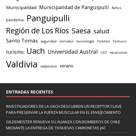
Municipalidad de Panguipulli
Municipalidad
Niños
Panguipulli
pandemia
Región de Los Ríos
Saesa
salud
Santo Tomás
seguridad
sernatur
tecnología
Teletón
Temuco
Uach
Universidad Austral
turismo
UST
vacaciones
Valdivia
verano
valparaiso
ENTRADAS RECIENTES
INVESTIGADORES DE LA UACH DESCUBREN UN RECEPTOR CLAVE
PARA PRESERVAR LA FUERZA MUSCULAR EN EL ENVEJECIMIENTO
GILDEMEISTER RENUEVA SU ALIANZA CON BOMBEROS DE CHILE
MEDIANTE LA ENTREGA DE 19 NUEVAS CAMIONETAS JAC