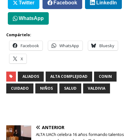
Twitter
Facebook
LinkedIn
WhatsApp
Compártelo:
Facebook
WhatsApp
Bluesky
X
ALIADOS
ALTA COMPLEJIDAD
CONIN
CUIDADO
NIÑOS
SALUD
VALDIVIA
ANTERIOR
ALTA UACh celebra 16 años formando talentos