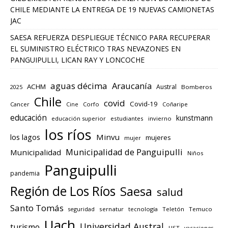
CHILE MEDIANTE LA ENTREGA DE 19 NUEVAS CAMIONETAS
JAC
SAESA REFUERZA DESPLIEGUE TÉCNICO PARA RECUPERAR
EL SUMINISTRO ELÉCTRICO TRAS NEVAZONES EN
PANGUIPULLI, LICAN RAY Y LONCOCHE
aguas décima
Araucanía
ACHM
Austral
2025
Bomberos
Chile
covid
Covid-19
Cancer
Corfo
Coñaripe
Cine
educación
kunstmann
educación superior
estudiantes
invierno
los ríos
los lagos
Minvu
mujeres
mujer
Municipalidad de Panguipulli
Municipalidad
Niños
Panguipulli
pandemia
Región de Los Ríos
Saesa
salud
Santo Tomás
seguridad
sernatur
tecnología
Teletón
Temuco
Uach
Universidad Austral
turismo
UST