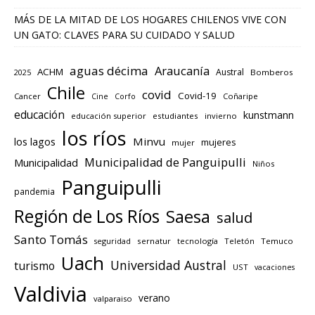
MÁS DE LA MITAD DE LOS HOGARES CHILENOS VIVE CON
UN GATO: CLAVES PARA SU CUIDADO Y SALUD
aguas décima
Araucanía
ACHM
Austral
2025
Bomberos
Chile
covid
Covid-19
Cancer
Corfo
Coñaripe
Cine
educación
kunstmann
educación superior
estudiantes
invierno
los ríos
los lagos
Minvu
mujeres
mujer
Municipalidad de Panguipulli
Municipalidad
Niños
Panguipulli
pandemia
Región de Los Ríos
Saesa
salud
Santo Tomás
seguridad
sernatur
tecnología
Teletón
Temuco
Uach
Universidad Austral
turismo
UST
vacaciones
Valdivia
verano
valparaiso