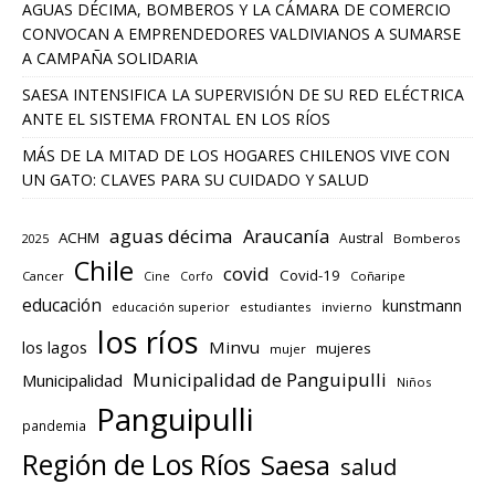
AGUAS DÉCIMA, BOMBEROS Y LA CÁMARA DE COMERCIO
CONVOCAN A EMPRENDEDORES VALDIVIANOS A SUMARSE
A CAMPAÑA SOLIDARIA
SAESA INTENSIFICA LA SUPERVISIÓN DE SU RED ELÉCTRICA
ANTE EL SISTEMA FRONTAL EN LOS RÍOS
MÁS DE LA MITAD DE LOS HOGARES CHILENOS VIVE CON
UN GATO: CLAVES PARA SU CUIDADO Y SALUD
aguas décima
Araucanía
ACHM
Austral
2025
Bomberos
Chile
covid
Covid-19
Cancer
Corfo
Coñaripe
Cine
educación
kunstmann
educación superior
estudiantes
invierno
los ríos
los lagos
Minvu
mujeres
mujer
Municipalidad de Panguipulli
Municipalidad
Niños
Panguipulli
pandemia
Región de Los Ríos
Saesa
salud