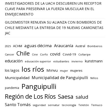
INVESTIGADORES DE LA UACH DESCUBREN UN RECEPTOR
CLAVE PARA PRESERVAR LA FUERZA MUSCULAR EN EL
ENVEJECIMIENTO
GILDEMEISTER RENUEVA SU ALIANZA CON BOMBEROS DE
CHILE MEDIANTE LA ENTREGA DE 19 NUEVAS CAMIONETAS
JAC
aguas décima
Araucanía
ACHM
Austral
2025
Bomberos
Chile
covid
Covid-19
Cancer
Corfo
Coñaripe
Cine
educación
kunstmann
educación superior
estudiantes
invierno
los ríos
los lagos
Minvu
mujeres
mujer
Municipalidad de Panguipulli
Municipalidad
Niños
Panguipulli
pandemia
Región de Los Ríos
Saesa
salud
Santo Tomás
seguridad
sernatur
tecnología
Teletón
Temuco