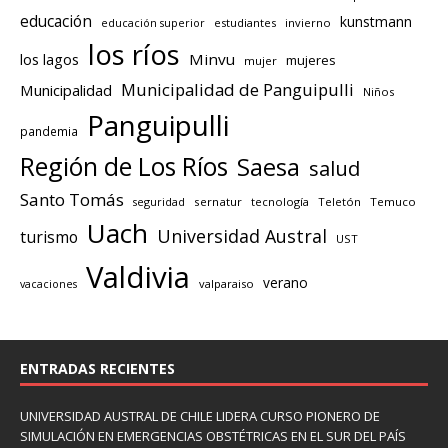
educación
kunstmann
educación superior
estudiantes
invierno
los ríos
los lagos
Minvu
mujeres
mujer
Municipalidad de Panguipulli
Municipalidad
Niños
Panguipulli
pandemia
Región de Los Ríos
Saesa
salud
Santo Tomás
seguridad
sernatur
tecnología
Teletón
Temuco
Uach
Universidad Austral
turismo
UST
Valdivia
verano
valparaiso
vacaciones
ENTRADAS RECIENTES
UNIVERSIDAD AUSTRAL DE CHILE LIDERA CURSO PIONERO DE
SIMULACIÓN EN EMERGENCIAS OBSTÉTRICAS EN EL SUR DEL PAÍS