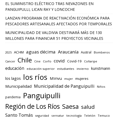
EL SUMINISTRO ELÉCTRICO TRAS NEVAZONES EN
PANGUIPULLI, LICAN RAY Y LONCOCHE
LANZAN PROGRAMA DE REACTIVACIÓN ECONÓMICA PARA
PESCADORES ARTESANALES AFECTADOS POR TEMPORALES
MUNICIPALIDAD DE VALDIVIA DESTINARÁ MÁS DE 130
MILLONES PARA FINANCIAR 51 PROYECTOS VECINALES
aguas décima
Araucanía
ACHM
Austral
2025
Bomberos
Chile
covid
Covid-19
Cancer
Corfo
Coñaripe
Cine
educación
kunstmann
educación superior
estudiantes
invierno
los ríos
los lagos
Minvu
mujeres
mujer
Municipalidad de Panguipulli
Municipalidad
Niños
Panguipulli
pandemia
Región de Los Ríos
Saesa
salud
Santo Tomás
seguridad
sernatur
tecnología
Teletón
Temuco