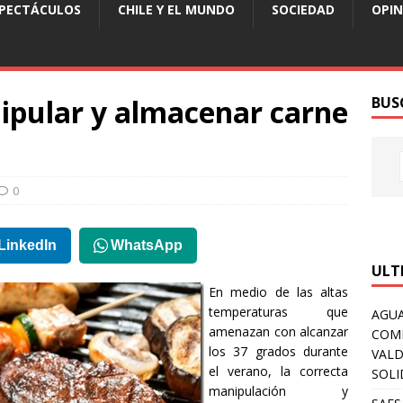
SPECTÁCULOS
CHILE Y EL MUNDO
SOCIEDAD
OPIN
ipular y almacenar carne
BUS
0
LinkedIn
WhatsApp
ULT
En medio de las altas
temperaturas que
AGUA
amenazan con alcanzar
COM
los 37 grados durante
VALD
el verano, la correcta
SOLI
manipulación y