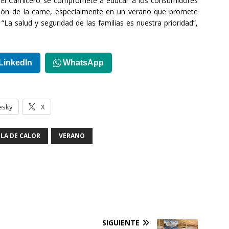
, El Carnicero se compromete a educar a los consumidores
ción de la carne, especialmente en un verano que promete
e. “La salud y seguridad de las familias es nuestra prioridad”,
LinkedIn
WhatsApp
esky
X
LA DE CALOR
VERANO
SIGUIENTE