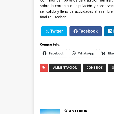
Con más de 100 años de tradición familiar
sobre la correcta manipulación y conserva
ser cálido y lleno de actividades al aire libr
finaliza Escobar.
Twitter
Facebook
Compártelo:
Facebook
WhatsApp
Blu
ALIMENTACIÓN
CONSEJOS
O
ANTERIOR