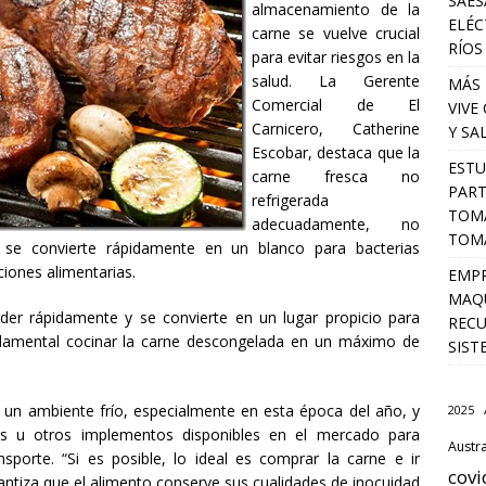
SAES
almacenamiento de la
ELÉC
carne se vuelve crucial
RÍOS
para evitar riesgos en la
salud. La Gerente
MÁS 
Comercial de El
VIVE
Carnicero, Catherine
Y SA
Escobar, destaca que la
ESTU
carne fresca no
PART
refrigerada
TOMA
adecuadamente, no
TOMÁ
se convierte rápidamente en un blanco para bacterias
ciones alimentarias.
EMPR
MAQU
der rápidamente y se convierte en un lugar propicio para
RECU
damental cocinar la carne descongelada en un máximo de
SIST
 un ambiente frío, especialmente en esta época del año, y
2025
ers u otros implementos disponibles en el mercado para
Austra
nsporte. “Si es posible, lo ideal es comprar la carne e ir
covi
rantiza que el alimento conserve sus cualidades de inocuidad