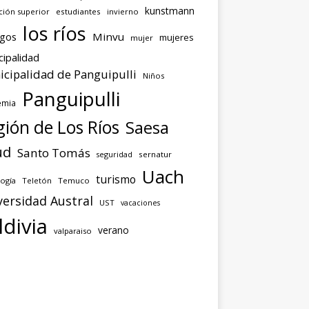
kunstmann
ción superior
estudiantes
invierno
los ríos
agos
Minvu
mujeres
mujer
cipalidad
cipalidad de Panguipulli
Niños
Panguipulli
emia
ión de Los Ríos
Saesa
ud
Santo Tomás
seguridad
sernatur
Uach
turismo
ogía
Teletón
Temuco
versidad Austral
UST
vacaciones
ldivia
verano
valparaiso