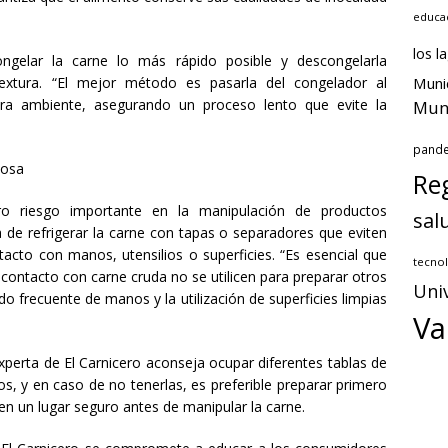
educa
los l
ongelar la carne lo más rápido posible y descongelarla
extura. “El mejor método es pasarla del congelador al
Muni
ura ambiente, asegurando un proceso lento que evite la
Muni
pand
iosa
Reg
ro riesgo importante en la manipulación de productos
sal
a de refrigerar la carne con tapas o separadores que eviten
tacto con manos, utensilios o superficies. “Es esencial que
tecnol
n contacto con carne cruda no se utilicen para preparar otros
Uni
 frecuente de manos y la utilización de superficies limpias
Va
xperta de El Carnicero aconseja ocupar diferentes tablas de
os, y en caso de no tenerlas, es preferible preparar primero
 en un lugar seguro antes de manipular la carne.