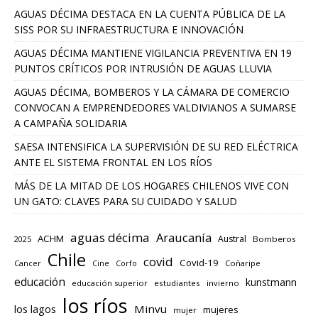
AGUAS DÉCIMA DESTACA EN LA CUENTA PÚBLICA DE LA
SISS POR SU INFRAESTRUCTURA E INNOVACIÓN
AGUAS DÉCIMA MANTIENE VIGILANCIA PREVENTIVA EN 19
PUNTOS CRÍTICOS POR INTRUSIÓN DE AGUAS LLUVIA
AGUAS DÉCIMA, BOMBEROS Y LA CÁMARA DE COMERCIO
CONVOCAN A EMPRENDEDORES VALDIVIANOS A SUMARSE
A CAMPAÑA SOLIDARIA
SAESA INTENSIFICA LA SUPERVISIÓN DE SU RED ELÉCTRICA
ANTE EL SISTEMA FRONTAL EN LOS RÍOS
MÁS DE LA MITAD DE LOS HOGARES CHILENOS VIVE CON
UN GATO: CLAVES PARA SU CUIDADO Y SALUD
aguas décima
Araucanía
ACHM
Austral
2025
Bomberos
Chile
covid
Covid-19
Cancer
Corfo
Coñaripe
Cine
educación
kunstmann
educación superior
estudiantes
invierno
los ríos
los lagos
Minvu
mujeres
mujer