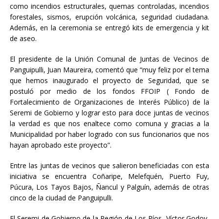
como incendios estructurales, quemas controladas, incendios
forestales, sismos, erupción volcánica, seguridad ciudadana.
Además, en la ceremonia se entregó kits de emergencia y kit
de aseo.
El presidente de la Unión Comunal de Juntas de Vecinos de
Panguipulli, Juan Maureira, comentó que “muy feliz por el tema
que hemos inaugurado el proyecto de Seguridad, que se
postuló por medio de los fondos FFOIP ( Fondo de
Fortalecimiento de Organizaciones de Interés Público) de la
Seremi de Gobierno y lograr esto para doce juntas de vecinos
la verdad es que nos enaltece como comuna y gracias a la
Municipalidad por haber logrado con sus funcionarios que nos
hayan aprobado este proyecto”.
Entre las juntas de vecinos que salieron beneficiadas con esta
iniciativa se encuentra Coñaripe, Melefquén, Puerto Fuy,
Púcura, Los Tayos Bajos, Ñancul y Palguín, además de otras
cinco de la ciudad de Panguipulli.
El Seremi de Gobierno de la Región de Los Ríos, Víctor Godoy,