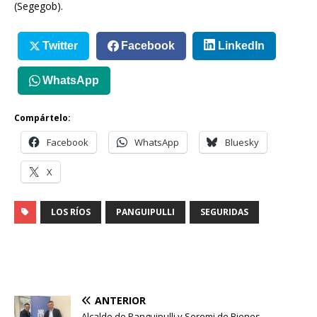
(Segegob).
Twitter
Facebook
LinkedIn
WhatsApp
Compártelo:
Facebook
WhatsApp
Bluesky
X
LOS RÍOS
PANGUIPULLI
SEGURIDAS
ANTERIOR
Alcalde de Panguipulli y Seremi de Bienes