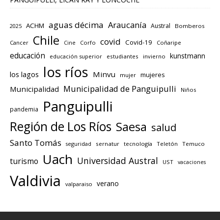
aguas décima
Araucanía
ACHM
Austral
2025
Bomberos
Chile
covid
Covid-19
Cancer
Corfo
Coñaripe
Cine
educación
kunstmann
educación superior
estudiantes
invierno
los ríos
los lagos
Minvu
mujeres
mujer
Municipalidad de Panguipulli
Municipalidad
Niños
Panguipulli
pandemia
Región de Los Ríos
Saesa
salud
Santo Tomás
seguridad
sernatur
tecnología
Teletón
Temuco
Uach
Universidad Austral
turismo
UST
vacaciones
Valdivia
verano
valparaiso