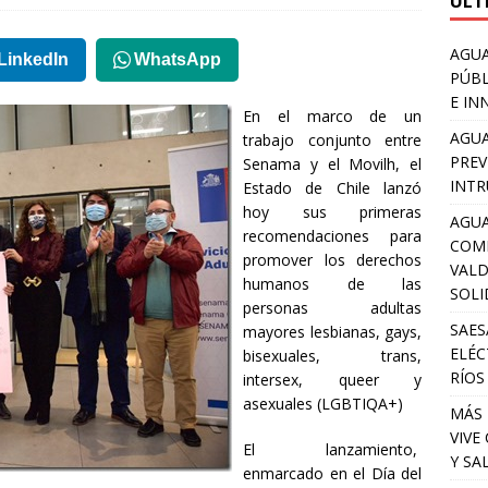
ULT
AGUA
LinkedIn
WhatsApp
PÚBL
E IN
En el marco de un
AGUA
trabajo conjunto entre
PREV
Senama y el Movilh, el
INTR
Estado de Chile lanzó
hoy sus primeras
AGUA
recomendaciones para
COM
promover los derechos
VALD
humanos de las
SOLI
personas adultas
SAES
mayores lesbianas, gays,
ELÉC
bisexuales, trans,
RÍOS
intersex, queer y
asexuales (LGBTIQA+)
MÁS 
VIVE
El lanzamiento,
Y SA
enmarcado en el Día del