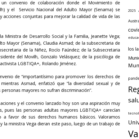
 un convenio de colaboración donde el Movimiento de
lh) y el Servicio Nacional del Adulto Mayor (Senama) se
2025
 acciones conjuntas para mejorar la calidad de vida de las
Austra
covi
a Ministra de Desarrollo Social y la Familia, Jeanette Vega;
educa
dulto Mayor (Senama), Claudia Asmad; de la subsecretaria de
los l
bsecretaria de la Niñez, Rocío Faúndez; de la Subsecretaria
esidente del Movilh, Gonzalo Velásquez; de la psicóloga de
Munic
co activista LGBTIQA+, Rolando Jiménez.
Muni
 convenio de “importantísimo para promover los derechos de
pand
mientras Asmad, enfatizó que “la diversidad sexual y de
Reg
 personas mayores no sufran discriminación”.
sal
daciones y el convenio lanzado hoy son una aspiración muy
cas, pues las personas adultas mayores LGBTIQA+ carecían
tecnol
ado a favor de sus derechos humanos básicos. Valoramos
Univ
 la ministra Vega dieran este paso, luego de un trabajo de
Va