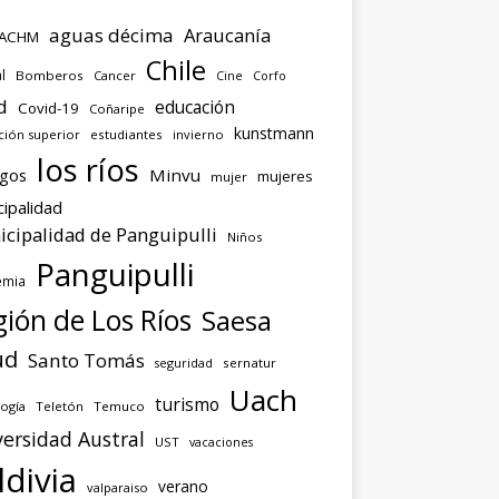
aguas décima
Araucanía
ACHM
Chile
l
Bomberos
Cancer
Corfo
Cine
d
educación
Covid-19
Coñaripe
kunstmann
ción superior
estudiantes
invierno
los ríos
agos
Minvu
mujeres
mujer
ipalidad
cipalidad de Panguipulli
Niños
Panguipulli
emia
ión de Los Ríos
Saesa
ud
Santo Tomás
seguridad
sernatur
Uach
turismo
ogía
Teletón
Temuco
ersidad Austral
UST
vacaciones
ldivia
verano
valparaiso