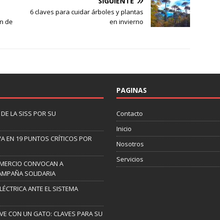
SIGUIENTE
6 claves para cuidar árboles y plantas
ón de
en invierno
PAGINAS
DE LA SISS POR SU
Contacto
Inicio
A EN 19 PUNTOS CRÍTICOS POR
Nosotros
Servicios
OMERCIO CONVOCAN A
AMPAÑA SOLIDARIA
ELÉCTRICA ANTE EL SISTEMA
IVE CON UN GATO: CLAVES PARA SU