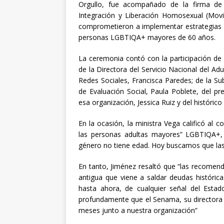
Orgullo, fue acompañado de la firma de
Integración y Liberación Homosexual (Movi
comprometieron a implementar estrategias y
personas LGBTIQA+ mayores de 60 años.
La ceremonia contó con la participación de l
de la Directora del Servicio Nacional del A
Redes Sociales, Francisca Paredes; de la Su
de Evaluación Social, Paula Poblete, del pr
esa organización, Jessica Ruiz y del históri
En la ocasión, la ministra Vega calificó al
las personas adultas mayores” LGBTIQA+, 
género no tiene edad. Hoy buscamos que las
En tanto, Jiménez resaltó que “las recomen
antigua que viene a saldar deudas históri
hasta ahora, de cualquier señal del Est
profundamente que el Senama, su directora y
meses junto a nuestra organización”