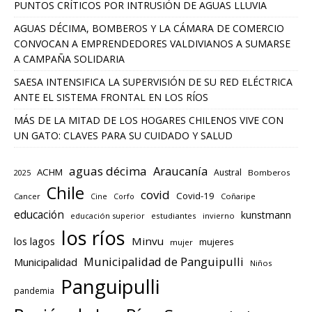
PUNTOS CRÍTICOS POR INTRUSIÓN DE AGUAS LLUVIA
AGUAS DÉCIMA, BOMBEROS Y LA CÁMARA DE COMERCIO
CONVOCAN A EMPRENDEDORES VALDIVIANOS A SUMARSE
A CAMPAÑA SOLIDARIA
SAESA INTENSIFICA LA SUPERVISIÓN DE SU RED ELÉCTRICA
ANTE EL SISTEMA FRONTAL EN LOS RÍOS
MÁS DE LA MITAD DE LOS HOGARES CHILENOS VIVE CON
UN GATO: CLAVES PARA SU CUIDADO Y SALUD
aguas décima
Araucanía
ACHM
Austral
2025
Bomberos
Chile
covid
Covid-19
Cancer
Corfo
Coñaripe
Cine
educación
kunstmann
educación superior
estudiantes
invierno
los ríos
los lagos
Minvu
mujeres
mujer
Municipalidad de Panguipulli
Municipalidad
Niños
Panguipulli
pandemia