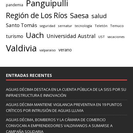
Panguipulli
pandemia
Región de Los Ríos
Saesa
salud
Santo Tomás
seguridad
sernatur
tecnología
Teletón
Temuco
Uach
Universidad Austral
turismo
UST
vacaciones
Valdivia
verano
valparaiso
ENTRADAS RECIENTES
AGUAS DÉCIMA DESTACA EN LA CUENTA PÚBLICA DE LA SISS POR SU
INFRAESTRUCTURA E INNOVACIÓN
AGUAS DÉCIMA MANTIENE VIGILANCIA PREVENTIVA EN 19 PUNTOS
CRÍTICOS POR INTRUSIÓN DE AGUAS LLUVIA
AGUAS DÉCIMA, BOMBEROS Y LA CÁMARA DE COMERCIO
CONVOCAN A EMPRENDEDORES VALDIVIANOS A SUMARSE A
CAMPAÑA SOLIDARIA