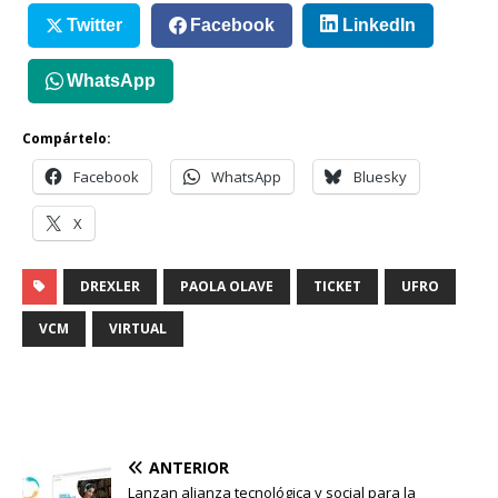
Twitter
Facebook
LinkedIn
WhatsApp
Compártelo:
Facebook
WhatsApp
Bluesky
X
DREXLER
PAOLA OLAVE
TICKET
UFRO
VCM
VIRTUAL
ANTERIOR
Lanzan alianza tecnológica y social para la