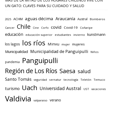
MÁS DE LA MITAD DE LOS HOGARES CHILENOS VIVE CON
UN GATO: CLAVES PARA SU CUIDADO Y SALUD
aguas décima
Araucanía
ACHM
Austral
2025
Bomberos
Chile
covid
Covid-19
Cancer
Corfo
Coñaripe
Cine
educación
kunstmann
educación superior
estudiantes
invierno
los ríos
los lagos
Minvu
mujeres
mujer
Municipalidad de Panguipulli
Municipalidad
Niños
Panguipulli
pandemia
Región de Los Ríos
Saesa
salud
Santo Tomás
seguridad
sernatur
tecnología
Teletón
Temuco
Uach
Universidad Austral
turismo
UST
vacaciones
Valdivia
verano
valparaiso