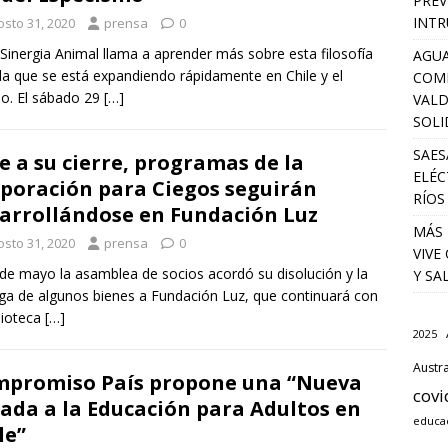
PREV
INTR
osto 31, 2020
prensa
0
inergia Animal llama a aprender más sobre esta filosofía
AGUA
da que se está expandiendo rápidamente en Chile y el
COM
o. El sábado 29
[…]
VALD
SOLI
SAES
e a su cierre, programas de la
ELÉC
poración para Ciegos seguirán
RÍOS
arrollándose en Fundación Luz
MÁS 
osto 31, 2020
prensa
0
VIVE
 de mayo la asamblea de socios acordó su disolución y la
Y SA
ga de algunos bienes a Fundación Luz, que continuará con
blioteca
[…]
2025
Austra
promiso País propone una “Nueva
covi
ada a la Educación para Adultos en
educa
le”