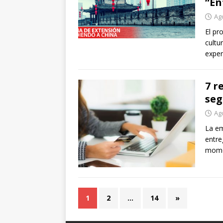
“En
Ag
El pr
cultu
exper
7 r
seg
Ag
La em
entre
momen
1
2
…
14
»