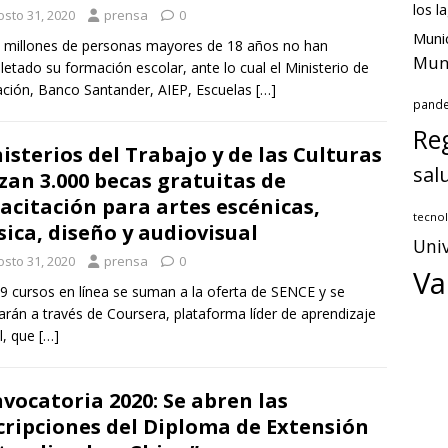
los l
osto 31, 2020
prensa
0
Munic
 millones de personas mayores de 18 años no han
Muni
etado su formación escolar, ante lo cual el Ministerio de
ción, Banco Santander, AIEP, Escuelas
[…]
pand
Reg
isterios del Trabajo y de las Culturas
sal
zan 3.000 becas gratuitas de
acitación para artes escénicas,
tecnol
ica, diseño y audiovisual
Univ
osto 31, 2020
prensa
0
Va
9 cursos en línea se suman a la oferta de SENCE y se
zarán a través de Coursera, plataforma líder de aprendizaje
al, que
[…]
vocatoria 2020: Se abren las
cripciones del Diploma de Extensión