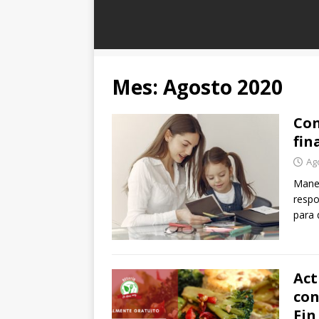
Mes:
Agosto 2020
Con
fin
Ag
Manej
respo
para 
Act
con
Fin