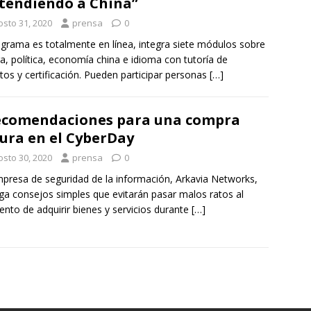
tendiendo a China”
osto 31, 2020
prensa
0
ograma es totalmente en línea, integra siete módulos sobre
ra, política, economía china e idioma con tutoría de
tos y certificación. Pueden participar personas
[…]
ecomendaciones para una compra
ura en el CyberDay
osto 30, 2020
prensa
0
presa de seguridad de la información, Arkavia Networks,
ga consejos simples que evitarán pasar malos ratos al
to de adquirir bienes y servicios durante
[…]