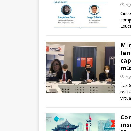
Ag
Cinco
compl
Educa
Min
lan
cap
mús
Ag
Los 6
reali
virtu
Con
ins