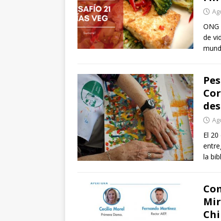
Ag
ONG S
de vi
mund
Pes
Cor
des
Ag
El 20
entre
la bi
Com
Mir
Chi