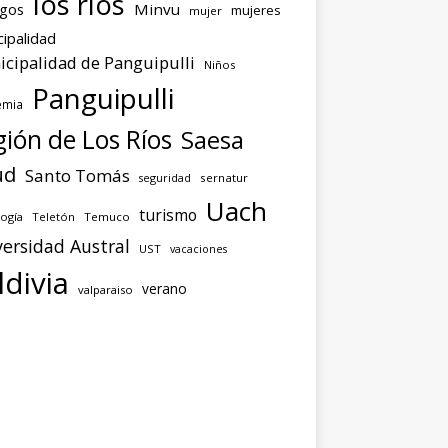
los ríos
agos
Minvu
mujeres
mujer
ipalidad
cipalidad de Panguipulli
Niños
Panguipulli
emia
ión de Los Ríos
Saesa
ud
Santo Tomás
seguridad
sernatur
Uach
turismo
ogía
Teletón
Temuco
ersidad Austral
UST
vacaciones
ldivia
verano
valparaiso