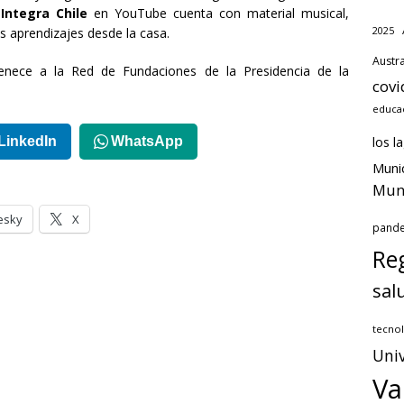
Integra Chile
en YouTube cuenta con material musical,
2025
s aprendizajes desde la casa.
Austra
tenece a la Red de Fundaciones de la Presidencia de la
covi
educa
los l
LinkedIn
WhatsApp
Munic
Muni
esky
X
pand
Reg
sal
tecnol
Univ
Va