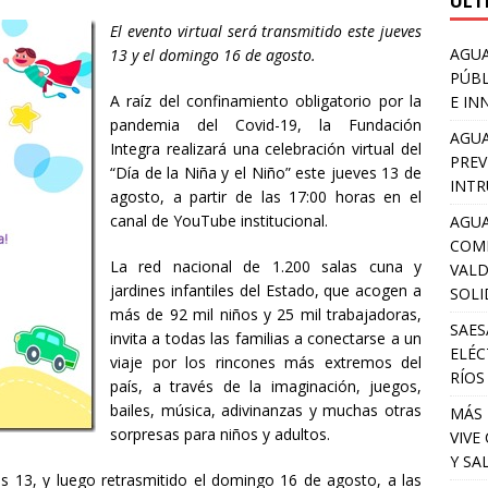
ULT
El evento virtual será transmitido este jueves
AGUA
13 y el domingo 16 de agosto.
PÚBL
A raíz del confinamiento obligatorio por la
E IN
pandemia del Covid-19, la Fundación
AGUA
Integra realizará una celebración virtual del
PREV
“Día de la Niña y el Niño” este jueves 13 de
INTR
agosto, a partir de las 17:00 horas en el
canal de YouTube institucional.
AGUA
COM
La red nacional de 1.200 salas cuna y
VALD
jardines infantiles del Estado, que acogen a
SOLI
más de 92 mil niños y 25 mil trabajadoras,
SAES
invita a todas las familias a conectarse a un
ELÉC
viaje por los rincones más extremos del
RÍOS
país, a través de la imaginación, juegos,
bailes, música, adivinanzas y muchas otras
MÁS 
sorpresas para niños y adultos.
VIVE
Y SA
ves 13, y luego retrasmitido el domingo 16 de agosto, a las