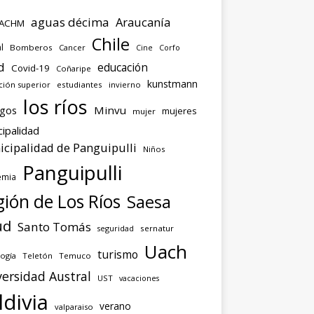
aguas décima
Araucanía
ACHM
Chile
l
Bomberos
Cancer
Corfo
Cine
d
educación
Covid-19
Coñaripe
kunstmann
ción superior
estudiantes
invierno
los ríos
agos
Minvu
mujeres
mujer
ipalidad
cipalidad de Panguipulli
Niños
Panguipulli
emia
ión de Los Ríos
Saesa
ud
Santo Tomás
seguridad
sernatur
Uach
turismo
ogía
Teletón
Temuco
ersidad Austral
UST
vacaciones
ldivia
verano
valparaiso