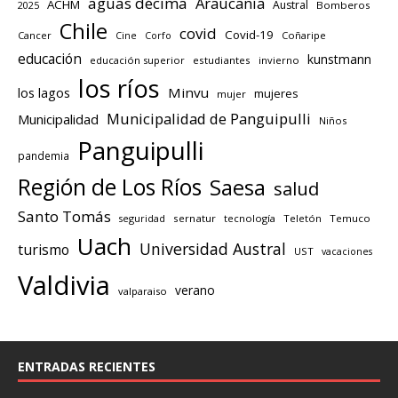
aguas décima
Araucanía
ACHM
Austral
2025
Bomberos
Chile
covid
Covid-19
Cancer
Corfo
Coñaripe
Cine
educación
kunstmann
educación superior
estudiantes
invierno
los ríos
los lagos
Minvu
mujeres
mujer
Municipalidad de Panguipulli
Municipalidad
Niños
Panguipulli
pandemia
Región de Los Ríos
Saesa
salud
Santo Tomás
seguridad
sernatur
tecnología
Teletón
Temuco
Uach
Universidad Austral
turismo
UST
vacaciones
Valdivia
verano
valparaiso
ENTRADAS RECIENTES