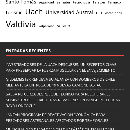
Santo Tomás
seguridad
sernatur
tecnología
Teletón
Temuco
Uach
Universidad Austral
turismo
UST
vacaciones
Valdivia
verano
valparaiso
ENTRADAS RECIENTES
INVESTIGADORES DE LA UACH DESCUBREN UN RECEPTOR CLAVE
PARA PRESERVAR LA FUERZA MUSCULAR EN EL ENVEJECIMIENTO
GILDEMEISTER RENUEVA SU ALIANZA CON BOMBEROS DE CHILE
MEDIANTE LA ENTREGA DE 19 NUEVAS CAMIONETAS JAC
SAESA REFUERZA DESPLIEGUE TÉCNICO PARA RECUPERAR EL
SUMINISTRO ELÉCTRICO TRAS NEVAZONES EN PANGUIPULLI, LICAN
RAY Y LONCOCHE
LANZAN PROGRAMA DE REACTIVACIÓN ECONÓMICA PARA
PESCADORES ARTESANALES AFECTADOS POR TEMPORALES
MUNICIPALIDAD DE VALDIVIA DESTINARÁ MÁS DE 130 MILLONES