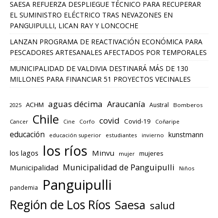
SAESA REFUERZA DESPLIEGUE TÉCNICO PARA RECUPERAR
EL SUMINISTRO ELÉCTRICO TRAS NEVAZONES EN
PANGUIPULLI, LICAN RAY Y LONCOCHE
LANZAN PROGRAMA DE REACTIVACIÓN ECONÓMICA PARA
PESCADORES ARTESANALES AFECTADOS POR TEMPORALES
MUNICIPALIDAD DE VALDIVIA DESTINARÁ MÁS DE 130
MILLONES PARA FINANCIAR 51 PROYECTOS VECINALES
aguas décima
Araucanía
ACHM
Austral
2025
Bomberos
Chile
covid
Covid-19
Cancer
Corfo
Coñaripe
Cine
educación
kunstmann
educación superior
estudiantes
invierno
los ríos
los lagos
Minvu
mujeres
mujer
Municipalidad de Panguipulli
Municipalidad
Niños
Panguipulli
pandemia
Región de Los Ríos
Saesa
salud