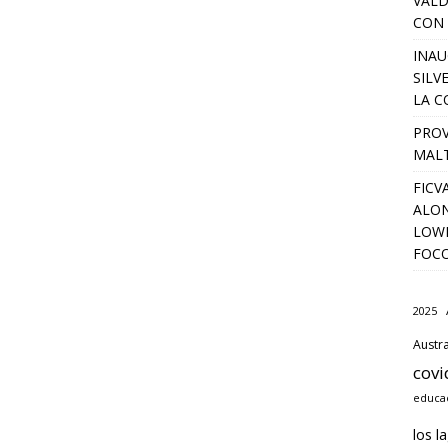
VALD
CON 
INAU
SILV
LA C
PROV
MALT
FICV
ALON
LOWD
FOC
2025
Austra
covi
educac
los l