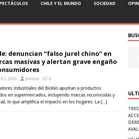
SPECTÁCULOS
CHILE Y EL MUNDO
SOCIEDAD
OPIN
BUS
le: denuncian “falso jurel chino” en
cas masivas y alertan grave engaño
onsumidores
il 2, 2026
prensa
0
dores Industriales del Biobío apuntan a productos
ULT
dos en supermercados, incluyendo marcas reconocidas y
tail, lo que amplifica el impacto en los hogares. La
[…]
TRES
ACCE
DERE
AVA