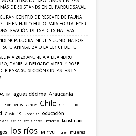
IVIA CELEBRA LA EXPO NIÑOS Y NIÑAS
MÁS DE 60 STANDS EN EL PARQUE SAVAL
GURAN CENTRO DE RESCATE DE FAUNA
ESTRE EN HUILO HUILO PARA FORTALECER
ONSERVACIÓN DE ESPECIES NATIVAS
IDENCIA LOGRA INÉDITA CONDENA POR
RATO ANIMAL BAJO LA LEY CHOLITO
ALDIVIA 2026 ANUNCIA A LISANDRO
SO, DANIELA DELGADO VITERI Y ROSE
ER PARA SU SECCIÓN CINEASTAS EN
O
aguas décima
Araucanía
ACHM
Chile
l
Bomberos
Cancer
Corfo
Cine
d
educación
Covid-19
Coñaripe
kunstmann
ión superior
estudiantes
invierno
los ríos
agos
Minvu
mujeres
mujer