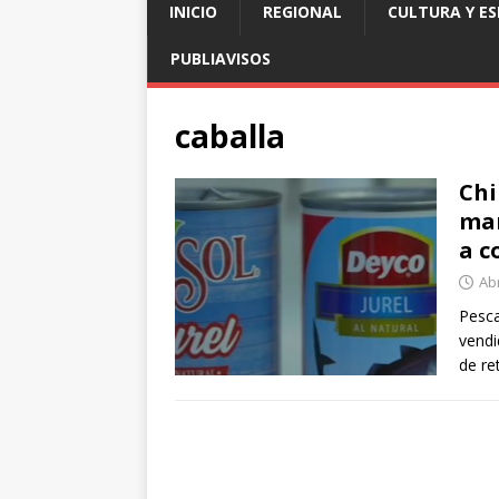
INICIO
REGIONAL
CULTURA Y E
PUBLIAVISOS
caballa
Chi
mar
a c
Abr
Pesca
vendi
de re