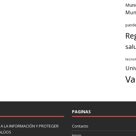
Muni
Muni
pand
Reg
sal
tecnol
Uni
Va
PAGINAS
 A LA INFORMACIÓN Y PROTEGER
Contacto
VALÚOS
Inicio