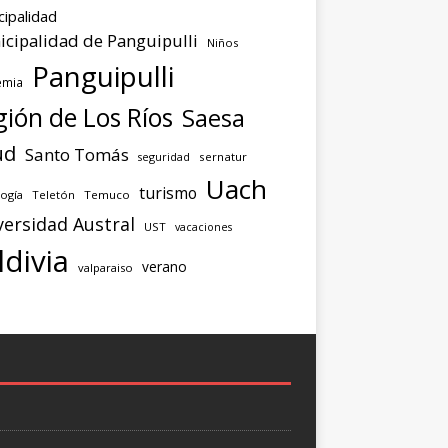
cipalidad
cipalidad de Panguipulli
Niños
Panguipulli
emia
ión de Los Ríos
Saesa
ud
Santo Tomás
seguridad
sernatur
Uach
turismo
ogía
Teletón
Temuco
versidad Austral
UST
vacaciones
ldivia
verano
valparaiso