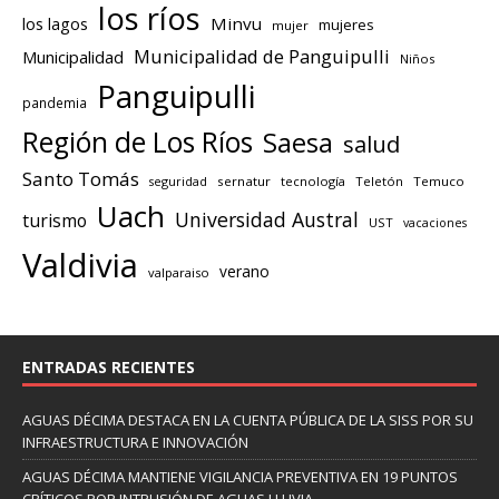
los ríos
los lagos
Minvu
mujeres
mujer
Municipalidad de Panguipulli
Municipalidad
Niños
Panguipulli
pandemia
Región de Los Ríos
Saesa
salud
Santo Tomás
seguridad
sernatur
tecnología
Teletón
Temuco
Uach
Universidad Austral
turismo
UST
vacaciones
Valdivia
verano
valparaiso
ENTRADAS RECIENTES
AGUAS DÉCIMA DESTACA EN LA CUENTA PÚBLICA DE LA SISS POR SU
INFRAESTRUCTURA E INNOVACIÓN
AGUAS DÉCIMA MANTIENE VIGILANCIA PREVENTIVA EN 19 PUNTOS
CRÍTICOS POR INTRUSIÓN DE AGUAS LLUVIA