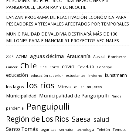
EL SUMINISTRO ELÉCTRICO TRAS NEVAZONES EN
PANGUIPULLI, LICAN RAY Y LONCOCHE
LANZAN PROGRAMA DE REACTIVACIÓN ECONÓMICA PARA
PESCADORES ARTESANALES AFECTADOS POR TEMPORALES
MUNICIPALIDAD DE VALDIVIA DESTINARÁ MÁS DE 130
MILLONES PARA FINANCIAR 51 PROYECTOS VECINALES
aguas décima
Araucanía
ACHM
Austral
2025
Bomberos
Chile
covid
Covid-19
Cancer
Corfo
Coñaripe
Cine
educación
kunstmann
educación superior
estudiantes
invierno
los ríos
los lagos
Minvu
mujeres
mujer
Municipalidad de Panguipulli
Municipalidad
Niños
Panguipulli
pandemia
Región de Los Ríos
Saesa
salud
Santo Tomás
seguridad
sernatur
tecnología
Teletón
Temuco