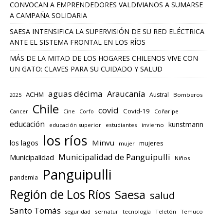
CONVOCAN A EMPRENDEDORES VALDIVIANOS A SUMARSE
A CAMPAÑA SOLIDARIA
SAESA INTENSIFICA LA SUPERVISIÓN DE SU RED ELÉCTRICA
ANTE EL SISTEMA FRONTAL EN LOS RÍOS
MÁS DE LA MITAD DE LOS HOGARES CHILENOS VIVE CON
UN GATO: CLAVES PARA SU CUIDADO Y SALUD
aguas décima
Araucanía
ACHM
Austral
2025
Bomberos
Chile
covid
Covid-19
Cancer
Corfo
Coñaripe
Cine
educación
kunstmann
educación superior
estudiantes
invierno
los ríos
los lagos
Minvu
mujeres
mujer
Municipalidad de Panguipulli
Municipalidad
Niños
Panguipulli
pandemia
Región de Los Ríos
Saesa
salud
Santo Tomás
seguridad
sernatur
tecnología
Teletón
Temuco