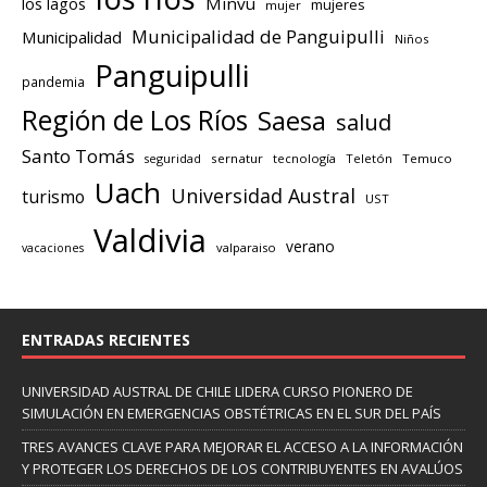
los lagos
Minvu
mujeres
mujer
Municipalidad de Panguipulli
Municipalidad
Niños
Panguipulli
pandemia
Región de Los Ríos
Saesa
salud
Santo Tomás
seguridad
sernatur
tecnología
Teletón
Temuco
Uach
Universidad Austral
turismo
UST
Valdivia
verano
valparaiso
vacaciones
ENTRADAS RECIENTES
UNIVERSIDAD AUSTRAL DE CHILE LIDERA CURSO PIONERO DE
SIMULACIÓN EN EMERGENCIAS OBSTÉTRICAS EN EL SUR DEL PAÍS
TRES AVANCES CLAVE PARA MEJORAR EL ACCESO A LA INFORMACIÓN
Y PROTEGER LOS DERECHOS DE LOS CONTRIBUYENTES EN AVALÚOS