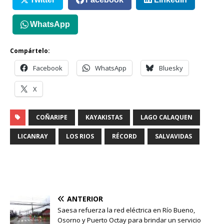
WhatsApp
Compártelo:
Facebook
WhatsApp
Bluesky
X
COÑARIPE
KAYAKISTAS
LAGO CALAQUEN
LICANRAY
LOS RIOS
RÉCORD
SALVAVIDAS
ANTERIOR
Saesa refuerza la red eléctrica en Río Bueno,
Osorno y Puerto Octay para brindar un servicio