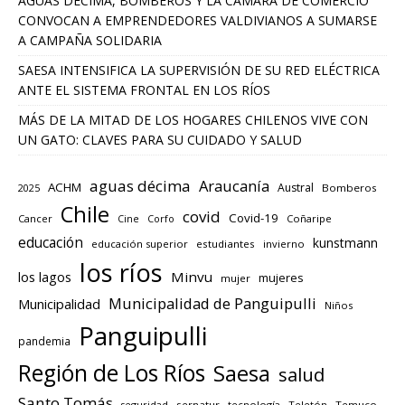
AGUAS DÉCIMA, BOMBEROS Y LA CÁMARA DE COMERCIO
CONVOCAN A EMPRENDEDORES VALDIVIANOS A SUMARSE
A CAMPAÑA SOLIDARIA
SAESA INTENSIFICA LA SUPERVISIÓN DE SU RED ELÉCTRICA
ANTE EL SISTEMA FRONTAL EN LOS RÍOS
MÁS DE LA MITAD DE LOS HOGARES CHILENOS VIVE CON
UN GATO: CLAVES PARA SU CUIDADO Y SALUD
aguas décima
Araucanía
ACHM
Austral
2025
Bomberos
Chile
covid
Covid-19
Cancer
Corfo
Coñaripe
Cine
educación
kunstmann
educación superior
estudiantes
invierno
los ríos
los lagos
Minvu
mujeres
mujer
Municipalidad de Panguipulli
Municipalidad
Niños
Panguipulli
pandemia
Región de Los Ríos
Saesa
salud
Santo Tomás
seguridad
sernatur
tecnología
Teletón
Temuco