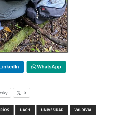
LinkedIn
WhatsApp
esky
X
 RÍOS
UACH
UNIVESIDAD
VALDIVIA