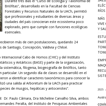
SAES
Durante tres días el “Curso de Ecología y Taxonomía de
ELÉC
Briófitas”, desarrollado en la Facultad de Ciencias
RÍOS
Forestales y Recursos Naturales de la UACh, permitió
que profesionales y estudiantes de diversas áreas y
MÁS 
ciudades del país conocieran este ecosistema poco
VIVE
explorado, pero que cumple con funciones ecológicas
Y SA
esenciales.
ESTU
PART
recibieron más de cien postulaciones, quedando 24
TOMA
s de Santiago, Concepción, Valdivia y Chiloé.
TOMÁ
o Internacional Cabo de Hornos (CHIC) y del Instituto
EMPR
árticos y Antárticos (BASE) y parte de la organización,
MAQU
la sistemática, filogenia, biogeografía de Briófitos, tanto
RECU
n particular. Un segundo día de clases se desarrolló en el
SIST
ieron a identificar caracteres taxonómicos para conocer la
ealizó una salida al Arboretum de la UACh para practicar
species de musgos, hepáticas y antocerotes”.
2025
Austra
sil: Dr. Paulo Câmara, Dra Micheline Carvalho Silva, ambos
 Fernandes Peralta, del Instituto de Pesquisas Ambientales
covi