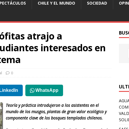
SPECTÁCULOS
CHILE Y EL MUNDO
SOCIEDAD
OPIN
ófitas atrajo a
BUS
tudiantes interesados en
stema
al
0
ULT
LinkedIn
WhatsApp
AGUA
Teoría y práctica introdujeron a los asistentes en el
COM
mundo de los musgos, plantas de gran valor ecológico y
VALD
componente clave de los bosques templados chilenos.
SOLI