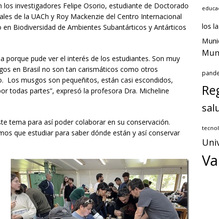
n los investigadores Felipe Osorio, estudiante de Doctorado
educa
les de la UACh y Roy Mackenzie del Centro Internacional
los l
o en Biodiversidad de Ambientes Subantárticos y Antárticos
Muni
Muni
a porque pude ver el interés de los estudiantes. Son muy
os en Brasil no son tan carismáticos como otros
pand
o. Los musgos son pequeñitos, están casi escondidos,
Reg
or todas partes”, expresó la profesora Dra. Micheline
sal
te tema para así poder colaborar en su conservación.
tecnol
os que estudiar para saber dónde están y así conservar
Uni
Va