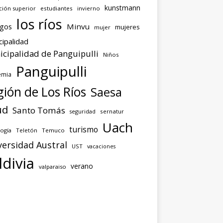
kunstmann
ción superior
estudiantes
invierno
los ríos
agos
Minvu
mujeres
mujer
cipalidad
cipalidad de Panguipulli
Niños
Panguipulli
emia
ión de Los Ríos
Saesa
ud
Santo Tomás
seguridad
sernatur
Uach
turismo
ogía
Teletón
Temuco
versidad Austral
UST
vacaciones
ldivia
verano
valparaiso