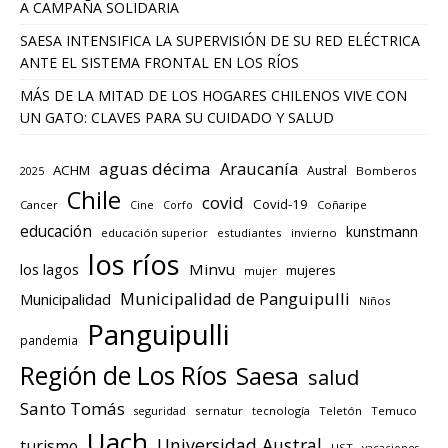
A CAMPAÑA SOLIDARIA
SAESA INTENSIFICA LA SUPERVISIÓN DE SU RED ELÉCTRICA
ANTE EL SISTEMA FRONTAL EN LOS RÍOS
MÁS DE LA MITAD DE LOS HOGARES CHILENOS VIVE CON
UN GATO: CLAVES PARA SU CUIDADO Y SALUD
aguas décima
Araucanía
ACHM
Austral
2025
Bomberos
Chile
covid
Covid-19
Cancer
Corfo
Coñaripe
Cine
educación
kunstmann
educación superior
estudiantes
invierno
los ríos
los lagos
Minvu
mujeres
mujer
Municipalidad de Panguipulli
Municipalidad
Niños
Panguipulli
pandemia
Región de Los Ríos
Saesa
salud
Santo Tomás
seguridad
sernatur
tecnología
Teletón
Temuco
Uach
Universidad Austral
turismo
UST