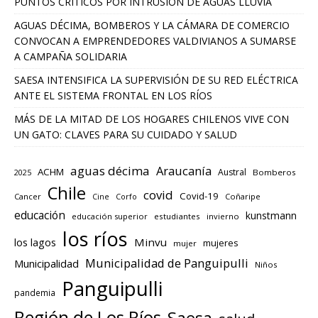
PUNTOS CRÍTICOS POR INTRUSIÓN DE AGUAS LLUVIA
AGUAS DÉCIMA, BOMBEROS Y LA CÁMARA DE COMERCIO
CONVOCAN A EMPRENDEDORES VALDIVIANOS A SUMARSE
A CAMPAÑA SOLIDARIA
SAESA INTENSIFICA LA SUPERVISIÓN DE SU RED ELÉCTRICA
ANTE EL SISTEMA FRONTAL EN LOS RÍOS
MÁS DE LA MITAD DE LOS HOGARES CHILENOS VIVE CON
UN GATO: CLAVES PARA SU CUIDADO Y SALUD
aguas décima
Araucanía
ACHM
Austral
2025
Bomberos
Chile
covid
Covid-19
Cancer
Corfo
Coñaripe
Cine
educación
kunstmann
educación superior
estudiantes
invierno
los ríos
los lagos
Minvu
mujeres
mujer
Municipalidad de Panguipulli
Municipalidad
Niños
Panguipulli
pandemia
Región de Los Ríos