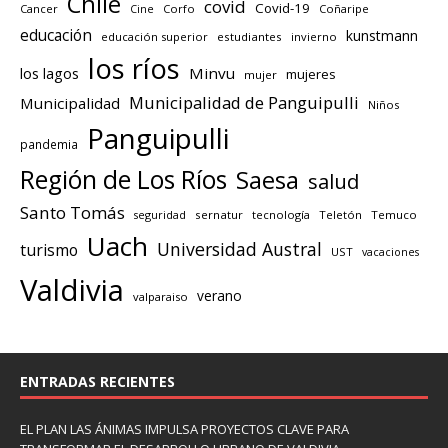
Chile
covid
Covid-19
Cancer
Corfo
Coñaripe
Cine
educación
kunstmann
educación superior
estudiantes
invierno
los ríos
los lagos
Minvu
mujeres
mujer
Municipalidad de Panguipulli
Municipalidad
Niños
Panguipulli
pandemia
Región de Los Ríos
Saesa
salud
Santo Tomás
seguridad
sernatur
tecnología
Teletón
Temuco
Uach
Universidad Austral
turismo
UST
vacaciones
Valdivia
verano
valparaiso
ENTRADAS RECIENTES
EL PLAN LAS ÁNIMAS IMPULSA PROYECTOS CLAVE PARA