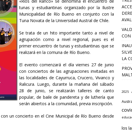
TRES
«Ríos del Ranco» se denomina el encuentro de
ACCE
tunas y estudiantinas organizado por la Ilustre
DERE
Municipalidad de Río Bueno en conjunto con la
AVA
Tuna Novata de la Universidad Austral de Chile.
VALD
Se trata de un hito importante tanto a nivel de
CON 
agrupación como a nivel regional, pues es el
INAU
primer encuentro de tunas y estudiantinas que se
SILV
realizará en la comuna de Río Bueno.
LA C
El evento comenzará el día viernes 27 de junio
PROV
con conciertos de las agrupaciones invitadas en
MALT
las localidades de Cayurruca, Crucero, Vivanco y
Ralicura. Luego, durante la mañana del sábado
28 de junio, se realizarán talleres de canto
2025
popular, de baile de pandereta y de luthería que
Austra
serán abiertos a la comunidad, previa inscripción.
covi
ro con un concierto en el Cine Municipal de Río Bueno desde
educac
los l