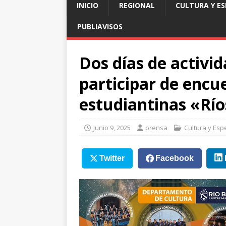
INICIO
REGIONAL
CULTURA Y E
PUBLIAVISOS
Dos días de activid
participar de encu
estudiantinas «Río
Junio 9, 2025
prensa
Cultura y Esp
Twitter
Facebook