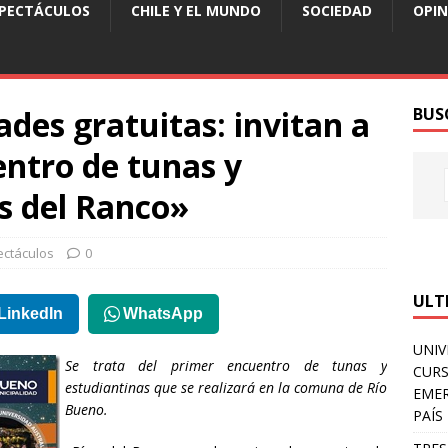
SPECTÁCULOS
CHILE Y EL MUNDO
SOCIEDAD
OPIN
ades gratuitas: invitan a
BUS
entro de tunas y
s del Ranco»
ectáculos
0
ULT
LinkedIn
WhatsApp
UNIV
Se trata del primer encuentro de tunas y
CURS
estudiantinas que se realizará en la comuna de Río
EMER
Bueno.
PAÍS