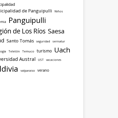
cipalidad
cipalidad de Panguipulli
Niños
Panguipulli
emia
ión de Los Ríos
Saesa
ud
Santo Tomás
seguridad
sernatur
Uach
turismo
ogía
Teletón
Temuco
versidad Austral
UST
vacaciones
ldivia
verano
valparaiso