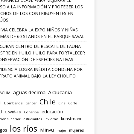
 AVANCES CLAVE PARA MEJORAR EL
SO A LA INFORMACIÓN Y PROTEGER LOS
CHOS DE LOS CONTRIBUYENTES EN
LÚOS
IVIA CELEBRA LA EXPO NIÑOS Y NIÑAS
MÁS DE 60 STANDS EN EL PARQUE SAVAL
GURAN CENTRO DE RESCATE DE FAUNA
ESTRE EN HUILO HUILO PARA FORTALECER
ONSERVACIÓN DE ESPECIES NATIVAS
IDENCIA LOGRA INÉDITA CONDENA POR
RATO ANIMAL BAJO LA LEY CHOLITO
aguas décima
Araucanía
ACHM
Chile
l
Bomberos
Cancer
Corfo
Cine
d
educación
Covid-19
Coñaripe
kunstmann
ión superior
estudiantes
invierno
los ríos
agos
Minvu
mujeres
mujer