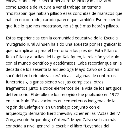
excavaciones en el sector del alero Marifilo y los invitaron
como Escuela de Pucura a ver el trabajo en terreno
“mostraban que habían pillado esas conchitas de mariscos que
habían encontrado, carbón parece que también. Eso recuerdo
que fue lo que nos mostraron, no sé qué más habrán pillado.
Estas experiencias con la comunidad educativa de la Escuela
multigrado rural Alihuen ha sido una apuesta por resignificar lo
que ha implicado para el territorio a los pies del Futa Pillan o
Ruka Pillan y a orillas del Lago Kalafquen, la relación y vínculo
con el mundo científico y académicos. Cabe recordar que en la
década de los sesenta la arqueóloga Mayo Calvo de Gúzman
sacó del territorio piezas cerámicas – algunas de contextos
funerarios -, algunas siendo vasijas completas, otras
fragmentos junto a otros elementos de la vida de los antiguos
del territorio. El detalle de los recogido fue publicado en 1972
en el artículo “Excavaciones en cementerios indígenas de la
región de Calafquen” en un trabajo conjunto con el
arqueólogo Bernardo Berdichewsky Scher en las “Actas del IV
Congreso de Arqueología Chilena”. Mayo Calvo se hizo más
conocida a nivel general al escribir el libro “Leyendas del