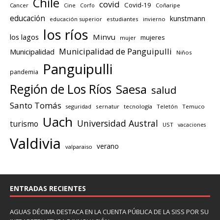
Chile
covid
Covid-19
Cancer
Corfo
Coñaripe
Cine
educación
kunstmann
educación superior
estudiantes
invierno
los ríos
los lagos
Minvu
mujeres
mujer
Municipalidad de Panguipulli
Municipalidad
Niños
Panguipulli
pandemia
Región de Los Ríos
Saesa
salud
Santo Tomás
seguridad
sernatur
tecnología
Teletón
Temuco
Uach
Universidad Austral
turismo
UST
vacaciones
Valdivia
verano
valparaiso
ENTRADAS RECIENTES
AGUAS DÉCIMA DESTACA EN LA CUENTA PÚBLICA DE LA SISS POR SU