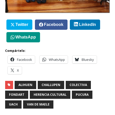
Twitter
Facebook
LinkedIn
WhatsApp
Compártelo:
Facebook
WhatsApp
Bluesky
X
ALIHUEN
CHALLUPEN
COLECTIVA
FONDART
HERENCIA CULTURAL
PUCURA
UACH
VAN DE MAELE