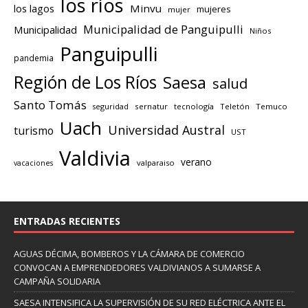
los ríos
los lagos
Minvu
mujeres
mujer
Municipalidad de Panguipulli
Municipalidad
Niños
Panguipulli
pandemia
Región de Los Ríos
Saesa
salud
Santo Tomás
seguridad
sernatur
tecnología
Teletón
Temuco
Uach
Universidad Austral
turismo
UST
Valdivia
verano
valparaiso
vacaciones
ENTRADAS RECIENTES
AGUAS DÉCIMA, BOMBEROS Y LA CÁMARA DE COMERCIO
CONVOCAN A EMPRENDEDORES VALDIVIANOS A SUMARSE A
CAMPAÑA SOLIDARIA
SAESA INTENSIFICA LA SUPERVISIÓN DE SU RED ELÉCTRICA ANTE EL