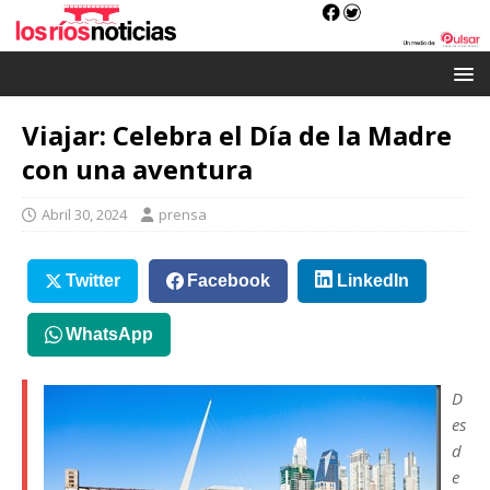
Viajar: Celebra el Día de la Madre
con una aventura
Abril 30, 2024
prensa
Twitter
Facebook
LinkedIn
WhatsApp
D
es
d
e