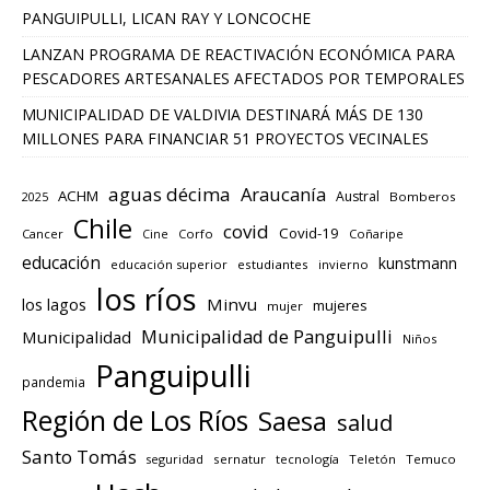
PANGUIPULLI, LICAN RAY Y LONCOCHE
LANZAN PROGRAMA DE REACTIVACIÓN ECONÓMICA PARA
PESCADORES ARTESANALES AFECTADOS POR TEMPORALES
MUNICIPALIDAD DE VALDIVIA DESTINARÁ MÁS DE 130
MILLONES PARA FINANCIAR 51 PROYECTOS VECINALES
aguas décima
Araucanía
ACHM
Austral
2025
Bomberos
Chile
covid
Covid-19
Cancer
Corfo
Coñaripe
Cine
educación
kunstmann
educación superior
estudiantes
invierno
los ríos
los lagos
Minvu
mujeres
mujer
Municipalidad de Panguipulli
Municipalidad
Niños
Panguipulli
pandemia
Región de Los Ríos
Saesa
salud
Santo Tomás
seguridad
sernatur
tecnología
Teletón
Temuco